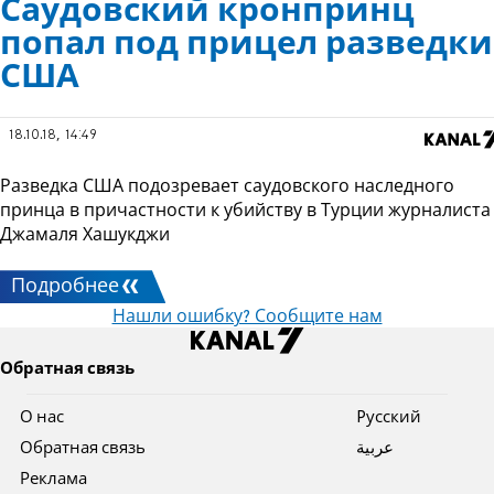
Саудовский кронпринц
попал под прицел разведки
США
18.10.18, 14:49
Разведка США подозревает саудовского наследного
принца в причастности к убийству в Турции журналиста
Джамаля Хашукджи
Подробнее
Нашли ошибку? Сообщите нам
Обратная связь
О нас
Pусский
Обратная связь
عربية
Реклама