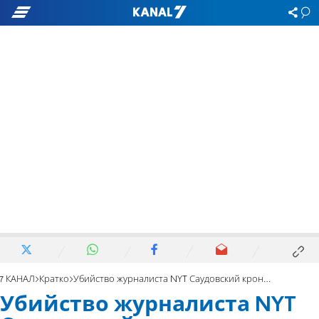
7 КАНАЛ
Кратко
Убийство журналиста NYT Саудовский кронпринц попал под прицел разведки США
Убийство журналиста NYT