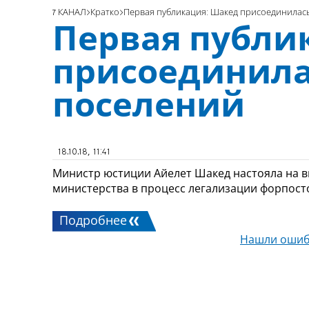
7 КАНАЛ
Кратко
Первая публикация: Шакед присоединилась
Первая публи
присоединила
поселений
18.10.18, 11:41
Министр юстиции Айелет Шакед настояла на в
министерства в процесс легализации форпост
Подробнее
Нашли ошиб