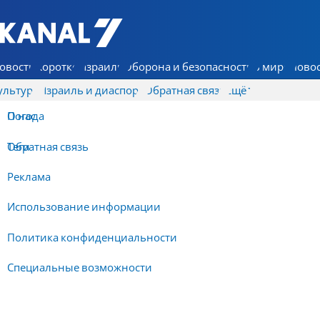
7 КАНАЛ - Аруц Шева
овости
Коротко
Израиль
Оборона и безопасность
В мире
Новос
ультура
Израиль и диаспора
Обратная связь
Ещё
О нас
Погода
Обратная связь
Теги
Реклама
Использование информации
Политика конфиденциальности
Специальные возможности