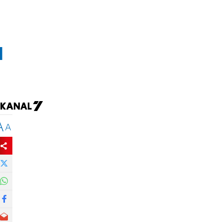
и
A
A