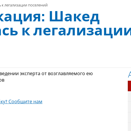
 к легализации поселений
кация: Шакед
сь к легализаци
ведении эксперта от возглавляемого ею
ов
ку? Сообщите нам