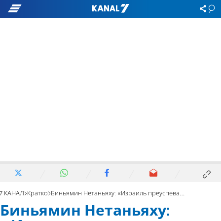
7 КАНАЛ
Кратко
Биньямин Нетаньяху: «Израиль преуспевает, даже когда остальной мир терпит неудачу»
Биньямин Нетаньяху: