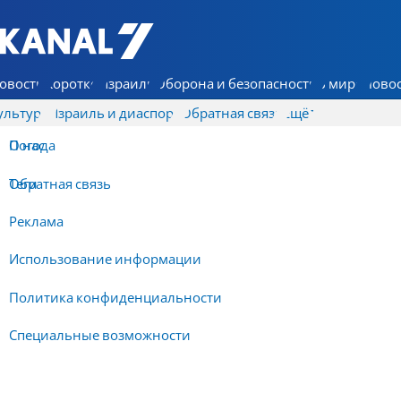
7 КАНАЛ - Аруц Шева
овости
Коротко
Израиль
Оборона и безопасность
В мире
Новос
ультура
Израиль и диаспора
Обратная связь
Ещё
О нас
Погода
Обратная связь
Теги
Реклама
Использование информации
Политика конфиденциальности
Специальные возможности