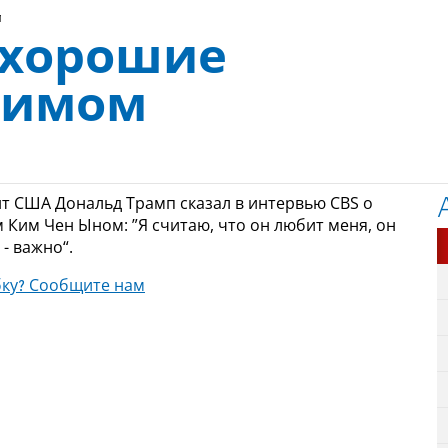
м
 хорошие
Кимом
нт США Дональд Трамп сказал в интервью CBS о
Ким Чен Ыном: ”Я считаю, что он любит меня, он
- важно“.
ку? Сообщите нам