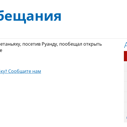
обещания
таньяху, посетив Руанду, пообещал открыть
е
ку? Сообщите нам