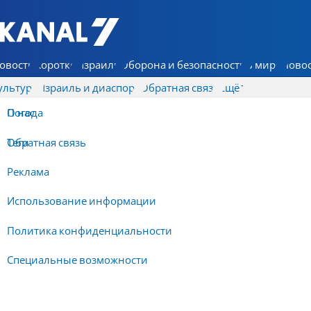
7 КАНАЛ - Аруц Шева
овости
Коротко
Израиль
Оборона и безопасность
В мире
Новос
ультура
Израиль и диаспора
Обратная связь
Ещё
О нас
Погода
Обратная связь
Теги
Реклама
Использование информации
Политика конфиденциальности
Специальные возможности