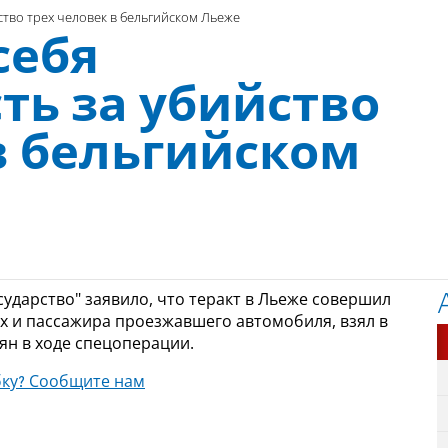
ство трех человек в бельгийском Льеже
себя
ть за убийство
в бельгийском
ударство" заявило, что теракт в Льеже совершил
х и пассажира проезжавшего автомобиля, взял в
ян в ходе спецоперации.
ку? Сообщите нам