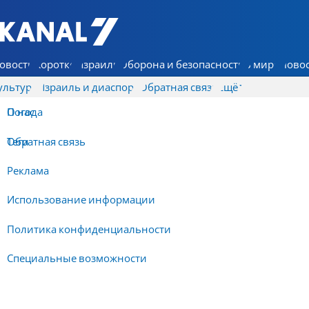
7 КАНАЛ - Аруц Шева
овости
Коротко
Израиль
Оборона и безопасность
В мире
Новос
ультура
Израиль и диаспора
Обратная связь
Ещё
О нас
Погода
Обратная связь
Теги
Реклама
Использование информации
Политика конфиденциальности
Специальные возможности