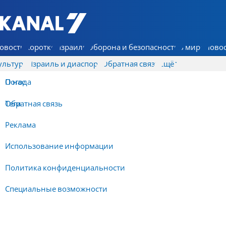
7 КАНАЛ - Аруц Шева
овости
Коротко
Израиль
Оборона и безопасность
В мире
Новос
ультура
Израиль и диаспора
Обратная связь
Ещё
О нас
Погода
Обратная связь
Теги
Реклама
Использование информации
Политика конфиденциальности
Специальные возможности