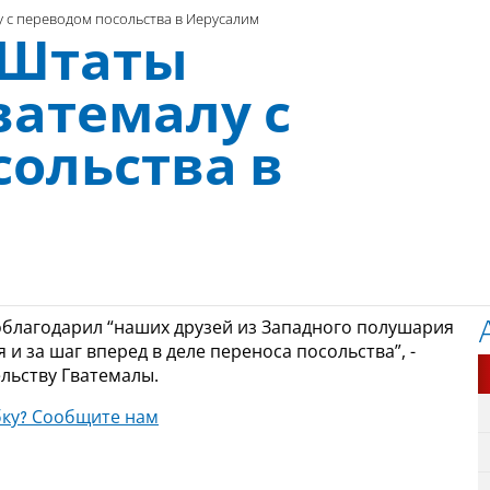
 с переводом посольства в Иерусалим
 Штаты
ватемалу с
сольства в
облагодарил “наших друзей из Западного полушария
и за шаг вперед в деле переноса посольства”, -
льству Гватемалы.
ку? Сообщите нам