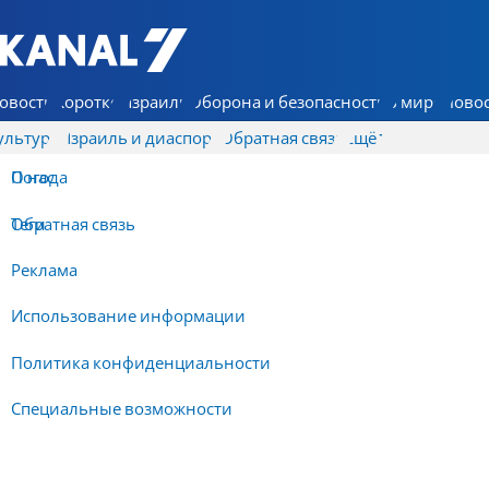
7 КАНАЛ - Аруц Шева
овости
Коротко
Израиль
Оборона и безопасность
В мире
Новос
ультура
Израиль и диаспора
Обратная связь
Ещё
О нас
Погода
Обратная связь
Теги
Реклама
Использование информации
Политика конфиденциальности
Специальные возможности