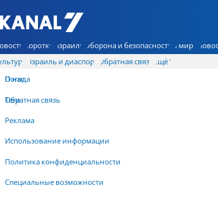
7 КАНАЛ - Аруц Шева
овости
Коротко
Израиль
Оборона и безопасность
В мире
Новос
ультура
Израиль и диаспора
Обратная связь
Ещё
О нас
Погода
Обратная связь
Теги
Реклама
Использование информации
Политика конфиденциальности
Специальные возможности