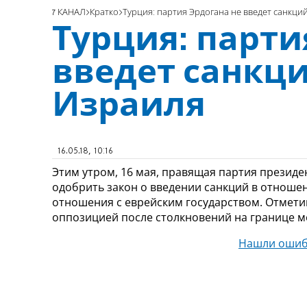
7 КАНАЛ
Кратко
Турция: партия Эрдогана не введет санкц
Турция: парти
введет санкц
Израиля
16.05.18, 10:16
Этим утром, 16 мая, правящая партия президе
одобрить закон о введении санкций в отноше
отношения с еврейским государством. Отмети
оппозицией после столкновений на границе м
Нашли ошиб