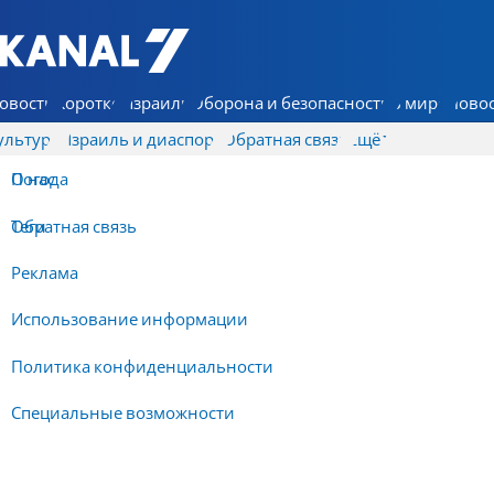
7 КАНАЛ - Аруц Шева
овости
Коротко
Израиль
Оборона и безопасность
В мире
Новос
ультура
Израиль и диаспора
Обратная связь
Ещё
О нас
Погода
Обратная связь
Теги
Реклама
Использование информации
Политика конфиденциальности
Специальные возможности