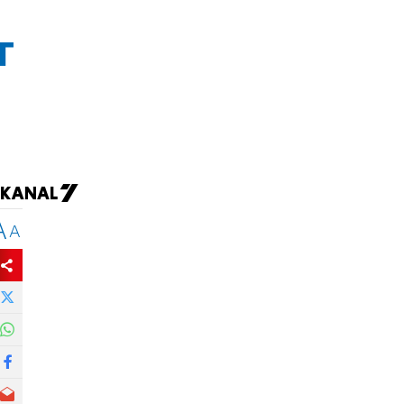
т
A
A