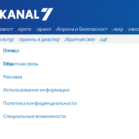
7 КАНАЛ - Аруц Шева
овости
Коротко
Израиль
Оборона и безопасность
В мире
Новос
ультура
Израиль и диаспора
Обратная связь
Ещё
О нас
Погода
Обратная связь
Теги
Реклама
Использование информации
Политика конфиденциальности
Специальные возможности