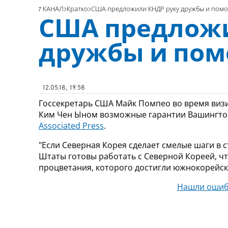
7 КАНАЛ
Кратко
США предложили КНДР руку дружбы и пом
США предложи
дружбы и по
12.05.18, 19:58
Госсекретарь США Майк Помпео во время визи
Ким Чен Ыном возможные гарантии Вашингтон
Associated Press
.
"Если Северная Корея сделает смелые шаги в
Штаты готовы работать с Северной Кореей, чт
процветания, которого достигли южнокорейские
Нашли ошиб