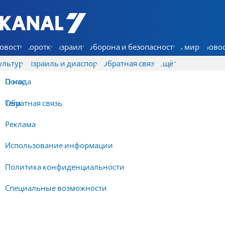
7 КАНАЛ - Аруц Шева
овости
Коротко
Израиль
Оборона и безопасность
В мире
Новос
ультура
Израиль и диаспора
Обратная связь
Ещё
О нас
Погода
Обратная связь
Теги
Реклама
Использование информации
Политика конфиденциальности
Специальные возможности