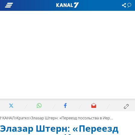
7 КАНАЛ
Кратко
Элазар Штерн: «Переезд посольства в Иерусалим важен для следующего поколения»
Элазар Штерн: «Переезд