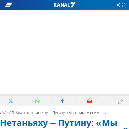
7 КАНАЛ
Кратко
Нетаньяху – Путину: «Мы примем все меры для своей защиты»
Нетаньяху – Путину: «Мы