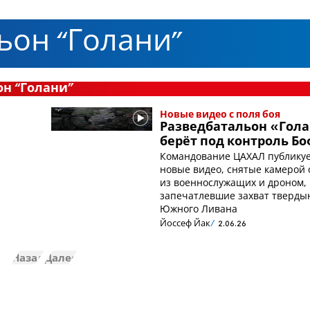
ьон “Голани”
он “Голани”
Новые видео с поля боя
Разведбатальон «Гол
берёт под контроль Б
Командование ЦАХАЛ публику
новые видео, снятые камерой 
из военнослужащих и дроном,
запечатлевшие захват тверды
Южного Ливана
Йоссеф Йак
2.06.26
Назад
Далее