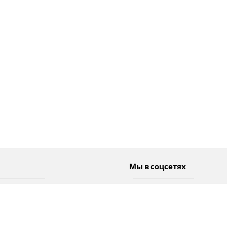
Мы в соцсетях
Спорт
Twitter
Погода
Facebook
Тэги
Instagram