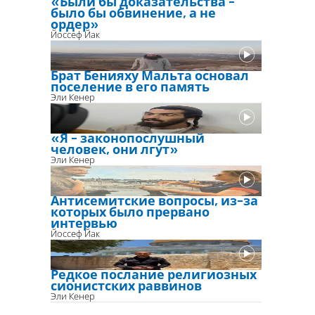
«Были бы доказательства -
было бы обвинение, а не
ордер»
Йоссеф Йак
Брат Бенияху Мальта основал
поселение в его память
Эли Кенер
«Я - законопослушный
человек, они лгут»
Эли Кенер
Антисемитские вопросы, из-за
которых было прервано
интервью
Йоссеф Йак
Редкое послание религиозных
сионистских раввинов
Эли Кенер