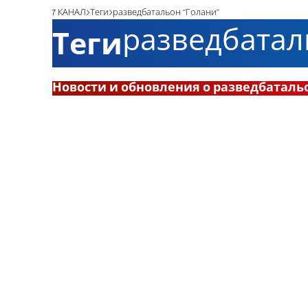
7 КАНАЛ
Теги
разведбатальон “Голани”
разведбатал
Теги
Новости и обновления о разведбаталь