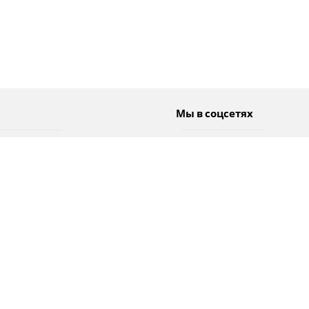
Мы в соцсетях
Спорт
Twitter
Погода
Facebook
Тэги
Instagram
YouTube
TikTok