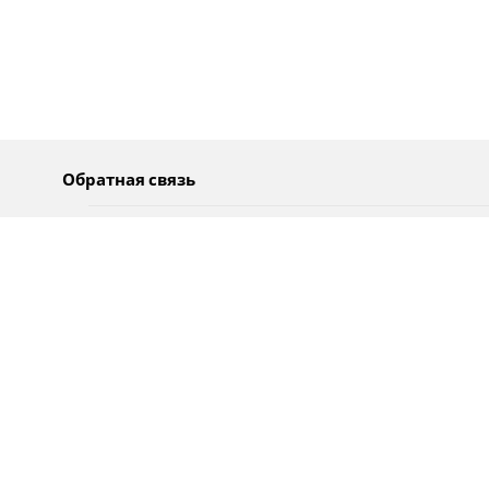
Обратная связь
О нас
Pусский
Обратная связь
عربية
Реклама
Использование информации
Политика конфиденциальности
Специальные возможности
Оповещения
עברית
English