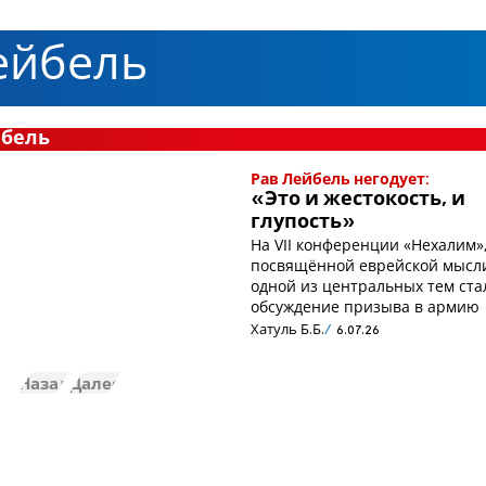
ейбель
йбель
Рав Лейбель негодует:
«Это и жестокость, и
глупость»
На VII конференции «Нехалим»
посвящённой еврейской мысл
одной из центральных тем ста
обсуждение призыва в армию
Хатуль Б.Б.
6.07.26
Назад
Далее