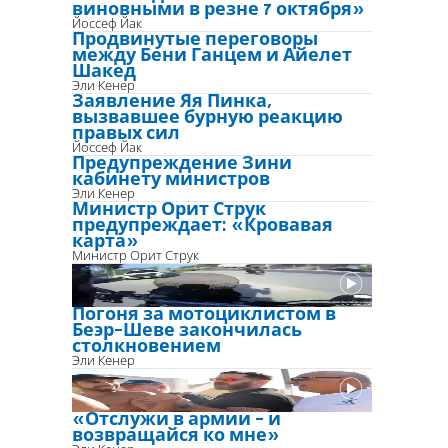
виновными в резне 7 октября»
Йоссеф Йак
Продвинутые переговоры
между Бени Ганцем и Айелет
Шакед
Эли Кенер
Заявление Яя Пинка,
вызвавшее бурную реакцию
правых сил
Йоссеф Йак
Предупреждение Зини
кабинету министров
Эли Кенер
Министр Орит Струк
предупреждает: «Кровавая
карта»
Министр Орит Струк
Погоня за мотоциклистом в
Беэр-Шеве закончилась
столкновением
Эли Кенер
«Отслужи в армии - и
возвращайся ко мне»