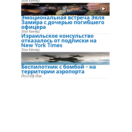
Эли Кенер
Эмоциональная встреча Эяля
Замира с дочерью погибшего
офицера
Эли Кенер
Израильское консульство
отказалось от подписки на
New York Times
Эли Кенер
Беспилотник с бомбой - на
территории аэропорта
Йоссеф Йак