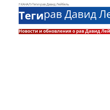
7 КАНАЛ
Теги
рав Давид Лейбель
рав Давид Л
Теги
Новости и обновления о рав Давид Ле