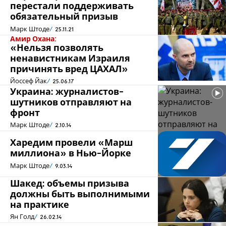
перестали поддерживать
обязательный призыв
Марк Штоде
25.11.21
Амир Охана:
«Нельзя позволять
ненавистникам Израиля
причинять вред ЦАХАЛ»
Йоссеф Йак
25.06.17
Украина: журналистов-
шутников отправляют на
фронт
Марк Штоде
2.10.14
Харедим провели «Марш
миллиона» в Нью-Йорке
Марк Штоде
9.03.14
Шакед: объемы призыва
должны быть выполнимыми
на практике
Ян Голд
26.02.14