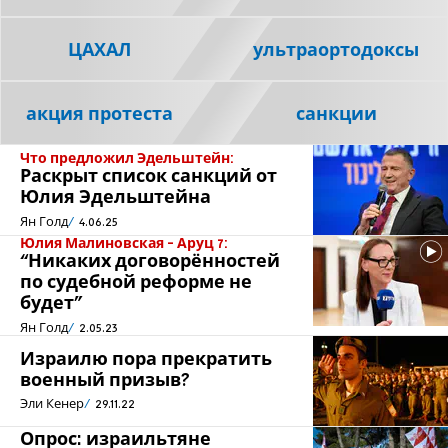
ЦАХАЛ
ультраортодоксы
акция протеста
санкции
Что предложил Эдельштейн:
Раскрыт список санкций от
Юлия Эдельштейна
Ян Голд
4.06.25
Юлия Малиновская - Аруц 7:
“Никаких договорённостей
по судебной реформе не
будет”
Ян Голд
2.05.23
Израилю пора прекратить
военный призыв?
Эли Кенер
29.11.22
Опрос: израильтяне