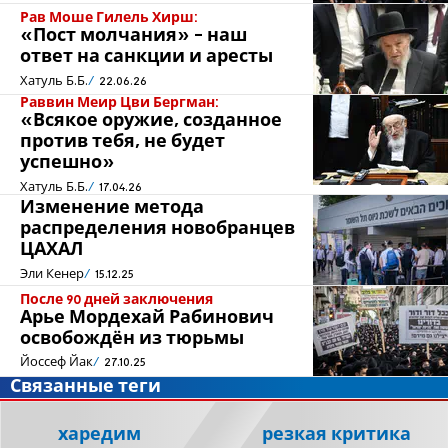
Рав Моше Гилель Хирш:
«Пост молчания» - наш
ответ на санкции и аресты
Хатуль Б.Б.
22.06.26
Раввин Меир Цви Бергман:
«Всякое оружие, созданное
против тебя, не будет
успешно»
Хатуль Б.Б.
17.04.26
Изменение метода
распределения новобранцев
ЦАХАЛ
Эли Кенер
15.12.25
После 90 дней заключения
Арье Мордехай Рабинович
освобождён из тюрьмы
Йоссеф Йак
27.10.25
Связанные теги
харедим
резкая критика