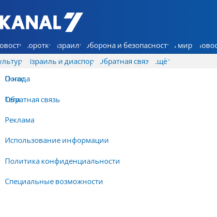
7 КАНАЛ - Аруц Шева
овости
Коротко
Израиль
Оборона и безопасность
В мире
Новос
ультура
Израиль и диаспора
Обратная связь
Ещё
О нас
Погода
Обратная связь
Теги
Реклама
Использование информации
Политика конфиденциальности
Специальные возможности