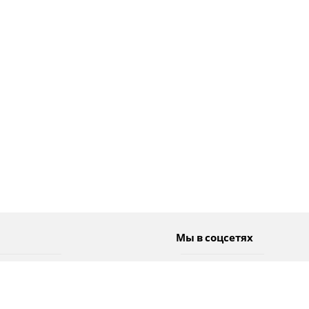
Мы в соцсетях
Спорт
Twitter
Погода
Facebook
Тэги
Instagram