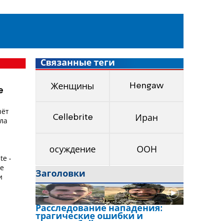
Связанные теги
Hengaw
Женщины
e
чёт
Cellebrite
Иран
ала
осуждение
ООН
te -
ле
Заголовки
и
Расследование нападения:
трагические ошибки и