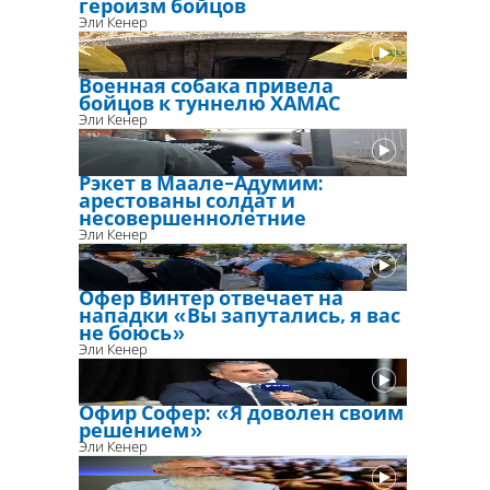
героизм бойцов
Эли Кенер
Военная собака привела
бойцов к туннелю ХАМАС
Эли Кенер
Рэкет в Маале-Адумим:
арестованы солдат и
несовершеннолетние
Эли Кенер
Офер Винтер отвечает на
нападки «Вы запутались, я вас
не боюсь»
Эли Кенер
Офир Софер: «Я доволен своим
решением»
Эли Кенер