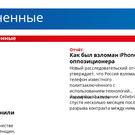
ченные
енные
Отчёт:
Как был взломан iPhon
оппозиционера
Новый расследовательский от
утверждает, что Россия взлом
телефон известного
политзаключённого с
использованием технологий
израильской компании Cellebri
Йоссеф Йак
26.06.26
спустя несколько месяцев пос
разрыва контракта между ним
знили
честве
женщин,