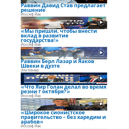
Раввин Давид Став предлагает
решение
Йоссеф Йак
«Мы пришли, чтобы внести
вклад в развитие
государства!»
Йоссеф Йак
Раввин Берл Лазар и Яаков
Швеки в дуэте
Эли Кенер
«Что Яир Голан делал во время
резни 7 октября?»
Йоссеф Йак
«Широкое сионистское
правительство - без харедим и
арабов»
Йоссеф Йак