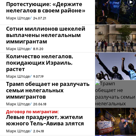
Протестующие: «Держите
нелегалов в своем районе»
Марк Штоде
24.07.21
Сотни миллионов шекелей
выплачены нелегальным
иммигрантам
Марк Штоде
8.11.20
Количество нелегалов,
покидающих Израиль,
растет
Марк Штоде
9.07.19
Трамп обещает не разлучать
семьи нелегальных
иммигрантов
Марк Штоде
20.06.18
Договор по мигрантам:
Левые празднуют, жители
южного Тель-Авива злятся
Марк Штоде
2.04.18