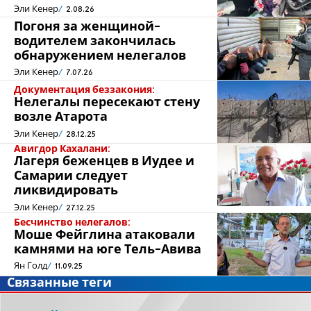
Эли Кенер
2.08.26
Погоня за женщиной-
водителем закончилась
обнаружением нелегалов
Эли Кенер
7.07.26
Документация беззакония:
Нелегалы пересекают стену
возле Атарота
Эли Кенер
28.12.25
Авигдор Кахалани:
Лагеря беженцев в Иудее и
Самарии следует
ликвидировать
Эли Кенер
27.12.25
Бесчинство нелегалов:
Моше Фейглина атаковали
камнями на юге Тель-Авива
Ян Голд
11.09.25
Связанные теги