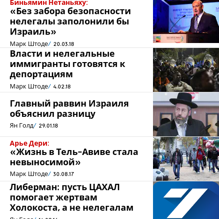
Биньямин Нетаньяху:
«Без забора безопасности
нелегалы заполонили бы
Израиль»
Марк Штоде
20.03.18
Власти и нелегальные
иммигранты готовятся к
депортациям
Марк Штоде
4.02.18
Главный раввин Израиля
объяснил разницу
Ян Голд
29.01.18
Арье Дери:
«Жизнь в Тель-Авиве стала
невыносимой»
Марк Штоде
30.08.17
Либерман: пусть ЦАХАЛ
помогает жертвам
Холокоста, а не нелегалам