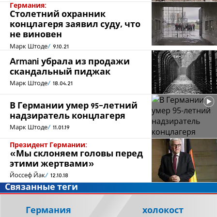
Германия:
Столетний охранник
концлагеря заявил суду, что
не виновен
Марк Штоде
9.10.21
Armani убрала из продажи
скандальный пиджак
Марк Штоде
18.04.21
В Германии умер 95-летний
надзиратель концлагеря
Марк Штоде
11.01.19
Президент Германии:
«Мы склоняем головы перед
этими жертвами»
Йоссеф Йак
12.10.18
Связанные теги
Германия
холокост