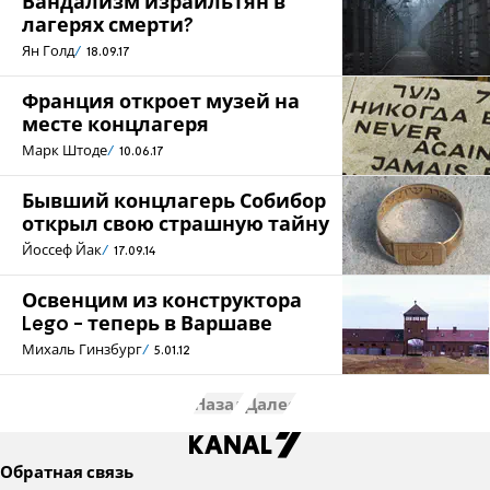
Вандализм израильтян в
лагерях смерти?
Ян Голд
18.09.17
Франция откроет музей на
месте концлагеря
Марк Штоде
10.06.17
Бывший концлагерь Собибор
открыл свою страшную тайну
Йоссеф Йак
17.09.14
Освенцим из конструктора
Lego - теперь в Варшаве
Михаль Гинзбург
5.01.12
Назад
Далее
Обратная связь