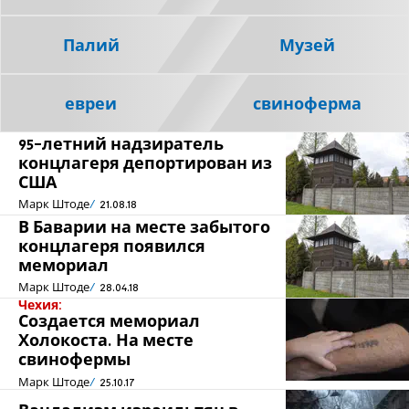
Палий
Музей
евреи
свиноферма
95-летний надзиратель
концлагеря депортирован из
США
Марк Штоде
21.08.18
В Баварии на месте забытого
концлагеря появился
мемориал
Марк Штоде
28.04.18
Чехия:
Создается мемориал
Холокоста. На месте
свинофермы
Марк Штоде
25.10.17