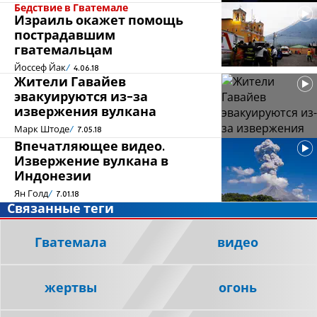
Бедствие в Гватемале
Израиль окажет помощь
пострадавшим
гватемальцам
Йоссеф Йак
4.06.18
Жители Гавайев
эвакуируются из-за
извержения вулкана
Марк Штоде
7.05.18
Впечатляющее видео.
Извержение вулкана в
Индонезии
Ян Голд
7.01.18
Связанные теги
Гватемала
видео
жертвы
огонь