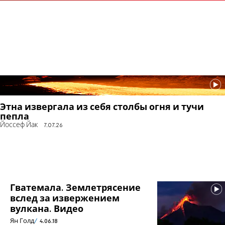
Этна извергала из себя столбы огня и тучи
пепла
Йоссеф Йак
7.07.26
Гватемала. Землетрясение
вслед за извержением
вулкана. Видео
Ян Голд
4.06.18