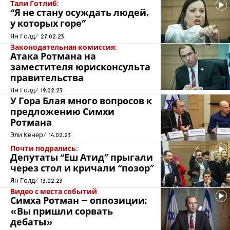
Тали Готлиб:
“Я не стану осуждать людей,
у которых горе”
Ян Голд
27.02.23
Законодательная комиссия:
Атака Ротмана на
заместителя юрисконсульта
правительства
Ян Голд
19.02.23
У Гора Блая много вопросов к
предложению Симхи
Ротмана
Эли Кенер
14.02.23
Почти подрались:
Депутаты “Еш Атид” прыгали
через стол и кричали “позор”
Ян Голд
13.02.23
Видео с места событий
Симха Ротман – оппозиции:
«Вы пришли сорвать
дебаты»