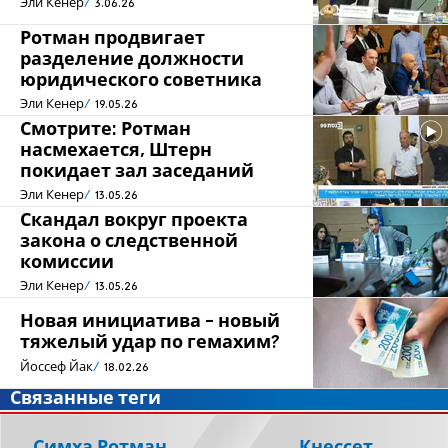
Эли Кенер
3.06.26
Ротман продвигает
разделение должности
юридического советника
Эли Кенер
19.05.26
Смотрите: Ротман
насмехается, Штерн
покидает зал заседаний
Эли Кенер
13.05.26
Скандал вокруг проекта
закона о следственной
комиссии
Эли Кенер
13.05.26
Новая инициатива - новый
тяжелый удар по гемахим?
Йоссеф Йак
18.02.26
Связанные теги
Симха Ротман
Кнессет