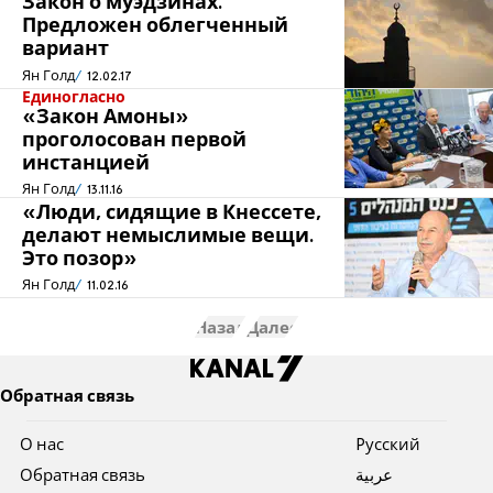
Закон о муэдзинах.
Предложен облегченный
вариант
Ян Голд
12.02.17
Единогласно
«Закон Амоны»
проголосован первой
инстанцией
Ян Голд
13.11.16
«Люди, сидящие в Кнессете,
делают немыслимые вещи.
Это позор»
Ян Голд
11.02.16
Назад
Далее
Обратная связь
О нас
Pусский
Обратная связь
عربية