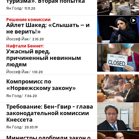
туризма». Вторая попытка
Ян Голд
11.11.20
Решение комиссии
Айлет Шакед: «Слышать – и
не верить!»
Йоссеф Йак
2.10.20
Нафтали Беннет:
Ужасный вред,
причиненный невинным
людям
Йоссеф Йак
1.10.20
Компромисс по
«Норвежскому закону»
Ян Голд
7.06.20
Требование: Бен-Гвир - глава
законодательной комиссии
Кнессета
Ян Голд
20.03.19
Министры одобрили закон о