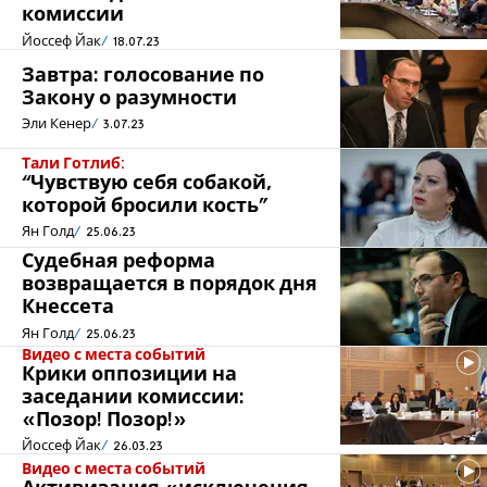
комиссии
Йоссеф Йак
18.07.23
Завтра: голосование по
Закону о разумности
Эли Кенер
3.07.23
Тали Готлиб:
“Чувствую себя собакой,
которой бросили кость”
Ян Голд
25.06.23
Судебная реформа
возвращается в порядок дня
Кнессета
Ян Голд
25.06.23
Видео с места событий
Крики оппозиции на
заседании комиссии:
«Позор! Позор!»
Йоссеф Йак
26.03.23
Видео с места событий