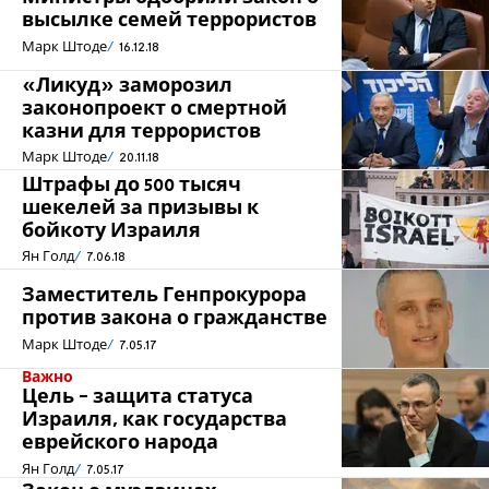
высылке семей террористов
Марк Штоде
16.12.18
«Ликуд» заморозил
законопроект о смертной
казни для террористов
Марк Штоде
20.11.18
Штрафы до 500 тысяч
шекелей за призывы к
бойкоту Израиля
Ян Голд
7.06.18
Заместитель Генпрокурора
против закона о гражданстве
Марк Штоде
7.05.17
Важно
Цель - защита статуса
Израиля, как государства
еврейского народа
Ян Голд
7.05.17