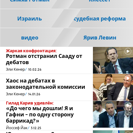
Израиль
судебная реформа
видео
Ярив Левин
Жаркая конфронтация:
Ротман отстранил Сааду от
дебатов
Эли Кенер
10.02.26
Хаос на дебатах в
законодательной комиссии
Эли Кенер
14.01.26
Гилад Карив удивлён:
«До чего мы дошли! Я и
Гафни - по одну сторону
баррикад?»
Йоссеф Йак
3.12.25