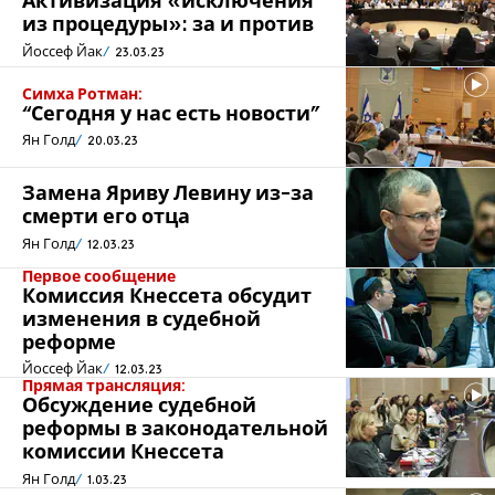
Активизация «исключения
из процедуры»: за и против
Йоссеф Йак
23.03.23
Симха Ротман:
“Сегодня у нас есть новости”
Ян Голд
20.03.23
Замена Яриву Левину из-за
смерти его отца
Ян Голд
12.03.23
Первое сообщение
Комиссия Кнессета обсудит
изменения в судебной
реформе
Йоссеф Йак
12.03.23
Прямая трансляция:
Обсуждение судебной
реформы в законодательной
комиссии Кнессета
Ян Голд
1.03.23