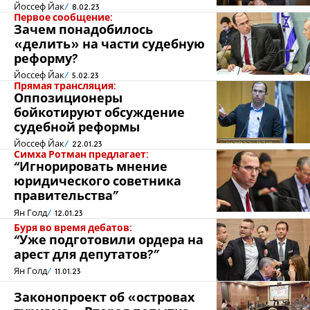
Йоссеф Йак
8.02.23
Первое сообщение:
Зачем понадобилось
«делить» на части судебную
реформу?
Йоссеф Йак
5.02.23
Прямая трансляция:
Оппозиционеры
бойкотируют обсуждение
судебной реформы
Йоссеф Йак
22.01.23
Симха Ротман предлагает:
“Игнорировать мнение
юридического советника
правительства”
Ян Голд
12.01.23
Буря во время дебатов:
“Уже подготовили ордера на
арест для депутатов?"
Ян Голд
11.01.23
Законопроект об «островах