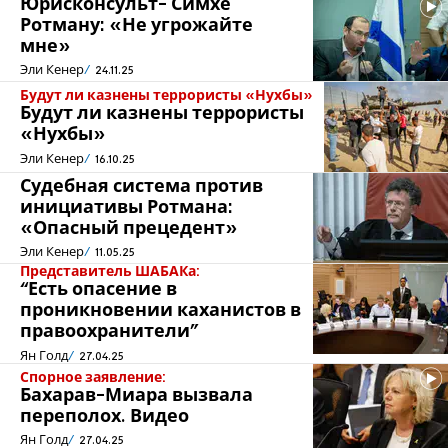
Юрисконсульт- Симхе
Ротману: «Не угрожайте
мне»
Эли Кенер
24.11.25
Будут ли казнены террористы «Нухбы»
Будут ли казнены террористы
«Нухбы»
Эли Кенер
16.10.25
Судебная система против
инициативы Ротмана:
«Опасный прецедент»
Эли Кенер
11.05.25
Представитель ШАБАКа:
“Есть опасение в
проникновении каханистов в
правоохранители”
Ян Голд
27.04.25
Спорное заявление:
Бахарав-Миара вызвала
переполох. Видео
Ян Голд
27.04.25