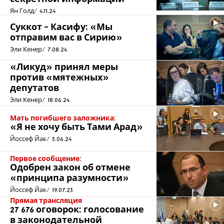
Ян Голд
4.11.24
Суккот - Касифу: «Мы
отправим вас в Сирию»
Эли Кенер
7.08.24
«Ликуд» принял меры
против «мятежных»
депутатов
Эли Кенер
18.06.24
Мать погибшего заложника:
«Я не хочу быть Тами Арад»
Йоссеф Йак
3.06.24
Первое сообщение:
Одобрен закон об отмене
«принципа разумности»
Йоссеф Йак
19.07.23
Прямая трансляция
27 676 оговорок: голосование
в законодательной