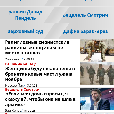
раввин Давид
Бецалель Смотрич
Пендель
Верховный суд
Дафна Барак-Эрез
Религиозные сионистские
раввины: женщинам не
место в танках
Эли Кенер
4.05.26
Решение БАГАЦ:
Женщины будут включены в
бронетанковые части уже в
ноябре
Йоссеф Йак
13.04.26
Бецалель Смотрич:
«Если моя дочь спросит, я
скажу ей, чтобы она не шла в
армию»
Эли Кенер
16.02.26