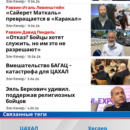
Эли Кенер
11.06.26
Раввин Игаль Левинштейн:
«Сайерет Маткаль»
превращается в «Каракал»
Эли Кенер
11.06.26
Раввин Давид Пендель:
«Отказ? Бойцы хотят
служить, но им это не
разрешают»
Эли Кенер
10.06.26
Вмешательство БАГАЦ -
катастрофа для ЦАХАЛ
Эли Кенер
3.06.26
Эяль Беркович удивил,
поддержав религиозных
бойцов
Эли Кенер
4.05.26
Связанные теги
ЦАХАЛ
Хесдер