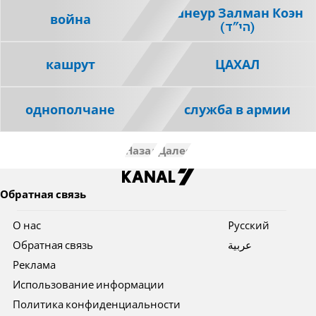
Шнеур Залман Коэн
война
(הי"ד)
кашрут
ЦАХАЛ
однополчане
служба в армии
Назад
Далее
Обратная связь
О нас
Pусский
Обратная связь
عربية
Реклама
Использование информации
Политика конфиденциальности