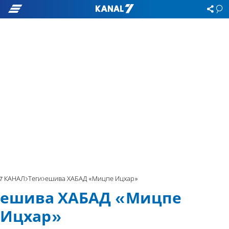
7 КАНАЛ
Теги
ешива ХАБАД «Мицпе Ицхар»
ешива ХАБАД «Мицпе
Ицхар»