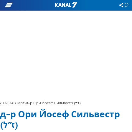
7 КАНАЛ
Теги
д-р Ори Йосеф Сильвестр (ז"ל)
д-р Ори Йосеф Сильвестр
(ז"ל)