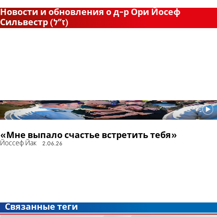
Новости и обновления о д-р Ори Йосеф
Сильвестр (ז"ל)
«Мне выпало счастье встретить тебя»
Йоссеф Йак
2.06.26
Связанные теги