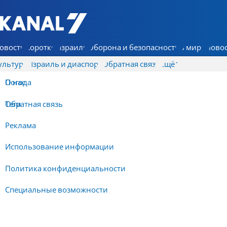
7 КАНАЛ - Аруц Шева
овости
Коротко
Израиль
Оборона и безопасность
В мире
Новос
ультура
Израиль и диаспора
Обратная связь
Ещё
О нас
Погода
Обратная связь
Теги
Реклама
Использование информации
Политика конфиденциальности
Специальные возможности