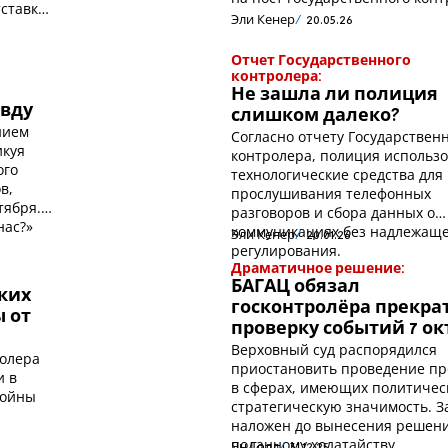
тставке
Эли Кенер
20.05.26
Отчет Государственного
контролера:
Не зашла ли полиция
авду
слишком далеко?
нием
Согласно отчету Государствен
икуя
контролера, полиция использ
ого
технологические средства для
в,
прослушивания телефонных
тября.
разговоров и сбора данных о
нас?»
коммуникациях без надлежащ
Эли Кенер
20.01.26
регулирования.
Драматичное решение:
:
БАГАЦ обязал
ких
госконтролёра прекра
 от
проверку событий 7 ок
Верховный суд распорядился
ролера
приостановить проведение п
и в
в сферах, имеющих политичес
войны
стратегическую значимость. З
наложен до вынесения решен
поданному ходатайству
Ян Голд
31.12.25