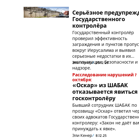
Серьёзное предупреж
Государственного
контролёра
Государственный контролёр
проверил эффективность
заграждения и пунктов пропус
вокруг Иерусалима и выявил
серьезные недостатки в их
эксплуатации, безопасности и
Эли Кенер
23.12.25
надзоре.
Расследование нарушений 7
октября:
«Оскар» из ШАБАК
отказывается явиться
госконтролёру
Бывший сотрудник ШАБАК по
прозвищу «Оскар» ответил че
своих адвокатов Государствен
контролеру: «Закон не даёт в
принуждать к явке».
Эли Кенер
8.12.25