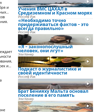
л
бря и
Учения ВМС ЦАХАЛ в
нных
Средиземном и Красном морях
ков
Йоссеф Йак
«Необходимо точно
ания.
придерживаться фактов - это
всегда правильно»
Йоссеф Йак
«Я - законопослушный
человек, они лгут»
реждает
Эли Кенер
ьности
ования,
оек и
Подкаст о журналистике и
своей идентичности
Йоссеф Йак
а
Брат Бенияху Мальта основал
поселение в его память
Эли Кенер
оне