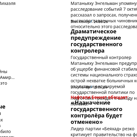
Михаэля
Матаньяху Энгельман упомяну
расследование событий 7 октя
рассказал о запросах, получе
высокопоставленных чиновни
Эли Кенер
24.06.26
относительно этого расследов
Драматическое
предупреждение
государственного
контролера
Государственный контролер
Матаньяху Энгельман предуп
об ущербе финансовой стабил
йны
системы национального страх
 Амир
острой нехватке больничных к
 это
отсутствии регулируемой
Эли Кенер
21.06.26
государственной политики по
подготовке граждан к выходу н
Нафтали Беннет обещает:
«Назначение
пенсию.
ые
государственного
а
контролёра будет
ах
отменено»
в
Лидер партии «Беяхад» резко
абило
критикует правительство на ф