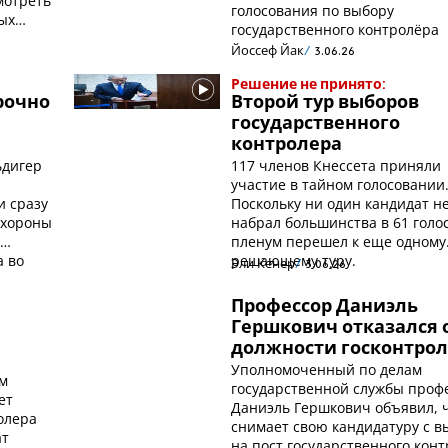
мотреть
голосования по выбору
ых
государственного контролёра
Йоссеф Йак
3.06.26
Решение не принято:
рочно
Второй тур выборов
государственного
контролера
ьдигер
117 членов Кнессета приняли
участие в тайном голосовании
и сразу
Поскольку ни один кандидат н
охороны
набрал большинства в 61 голос
ь
пленум перешел к еще одному
а во
решающему туру.
Эли Кенер
3.06.26
Профессор Даниэль
Гершкович отказался 
должности госконтро
Уполномоченный по делам
ым
государственной службы проф
ет
Даниэль Гершкович объявил, 
олера
снимает свою кандидатуру с в
ат
на пост государственного конт