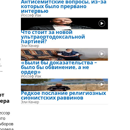
Антисемитские вопросы, из-за
которых было прервано
интервью
Йоссеф Йак
Что стоит за новой
ультраортодоксальной
партией?
Эли Кенер
.
е
«Были бы доказательства -
,
было бы обвинение, а не
ордер»
Йоссеф Йак
Редкое послание религиозных
от
сионистских раввинов
лера
Эли Кенер
ессор
что
ыборов
ролера.