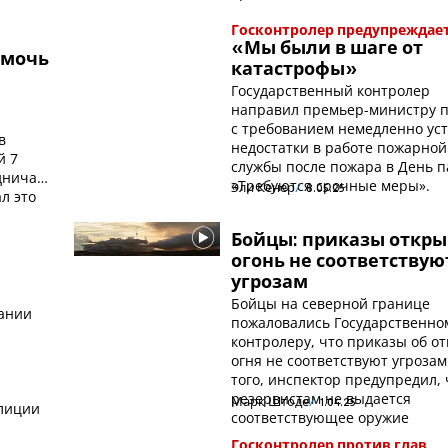
Госконтролер предупреждает
«Мы были в шаге от
омочь
катастрофы»
Государственный контролер
направил премьер-министру 
и
с требованием немедленно ус
в
недостатки в работе пожарной
й 7
службы после пожара в День п
удничает
«Требуются срочные меры».
Эли Кенер
8.05.25
ал это
Бойцы: приказы откры
огонь не соответствую
угрозам
Бойцы на северной границе
вании
пожаловались Государственно
контролеру, что приказы об о
огня не соответствуют угрозам
того, инспектор предупредил, 
резервистам не выдается
Марк Штоде
1.04.25
олиции
соответствующее оружие
.
Госконтролер против глав