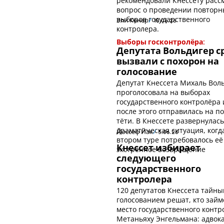
рекомендовали Кнессету расс
вопрос о проведении повторн
выборов государственного
Эли Кенер
18.06.26
контролера.
Выборы госконтролёра:
Депутата Вольдигер с
вызвали с похорон на
голосование
Депутат Кнессета Михаль Вол
проголосовала на выборах
государственного контролёра 
после этого отправилась на п
тёти. В Кнессете развернулас
драматическая ситуация, когд
Йоссеф Йак
3.06.26
втором туре потребовалось её
Кнессет избирает
экстренное возвращение
следующего
государственного
контролера
120 депутатов Кнессета тайн
голосованием решат, кто займ
место государственного контр
Метаньяху Энгельмана: адвок