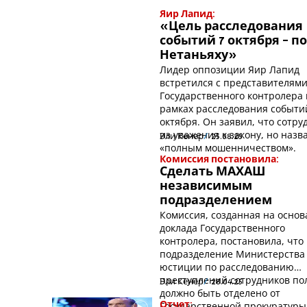
Яир Лапид:
«Цель расследования
событий 7 октября - п
Нетаньяху»
Лидер оппозиции Яир Лапид
встретился с представителям
Государственного контролера 
рамках расследования событи
октября. Он заявил, что сотр
из уважения к закону, но назв
Эли Кенер
25.08.25
«полным мошенничеством».
Комиссия постановила:
Сделать МАХАШ
независимым
подразделением
Комиссия, созданная на осно
доклада Государственного
контролера, постановила, что
подразделение Министерства
юстиции по расследованию
преступлений сотрудников п
Эли Кенер
28.04.25
должно быть отделено от
Государственной прокуратуры
Отчет: