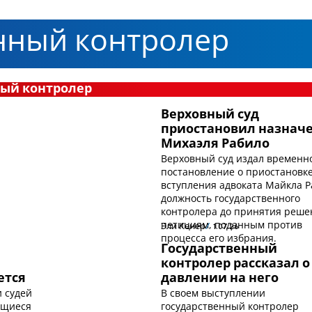
нный контролер
ный контролер
Верховный суд
приостановил назнач
Михаэля Рабило
Верховный суд издал временн
постановление о приостановк
вступления адвоката Майкла Р
должность государственного
контролера до принятия реше
петициям, поданным против
Эли Кенер
1.07.26
процесса его избрания.
Государственный
контролер рассказал о
ется
давлении на него
и судей
В своем выступлении
ющиеся
государственный контролер