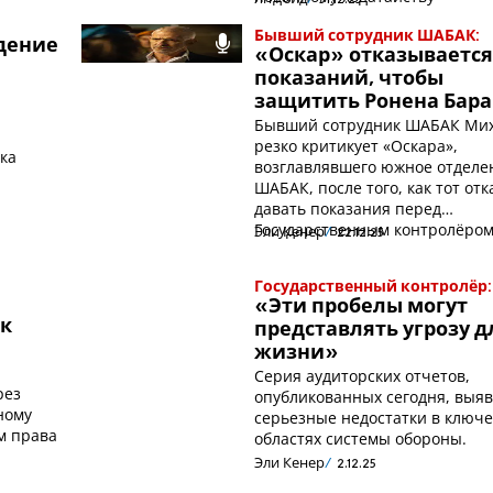
Бывший сотрудник ШАБАК:
дение
«Оскар» отказывается
показаний, чтобы
защитить Ронена Бара
Бывший сотрудник ШАБАК Мих
резко критикует «Оскара»,
ка
возглавлявшего южное отделе
ШАБАК, после того, как тот отк
давать показания перед
Государственным контролёром
Эли Кенер
22.12.25
Государственный контролёр:
«Эти пробелы могут
 к
представлять угрозу д
жизни»
Серия аудиторских отчетов,
рез
опубликованных сегодня, выя
ному
серьезные недостатки в ключ
ам права
областях системы обороны.
Эли Кенер
2.12.25