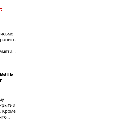
:
письмо
транить
амяти:
вать
т
му
ткрытии
. Кроме
что