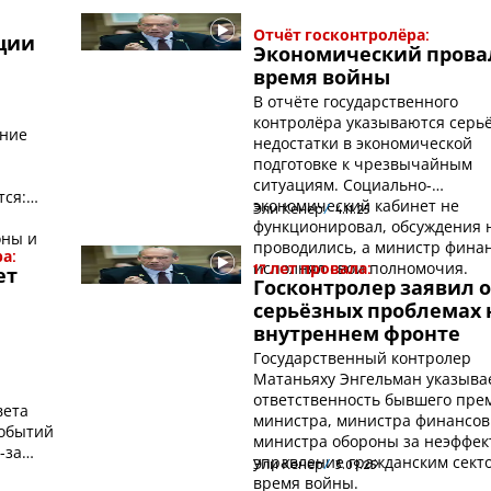
:
Отчёт госконтролёра:
ции
Экономический прова
время войны
В отчёте государственного
контролёра указываются серь
вние
недостатки в экономической
подготовке к чрезвычайным
ситуациям. Социально-
тся:
экономический кабинет не
Эли Кенер
4.11.25
функционировал, обсуждения 
оны и
проводились, а министр фина
а:
исполнял свои полномочия.
17 лет провала:
ет
Госконтролер заявил 
серьёзных проблемах 
внутреннем фронте
Государственный контролер
Матаньяху Энгельман указыва
ответственность бывшего пре
вета
министра, министра финансов
событий
министра обороны за неэффек
-за
управление гражданским сект
Эли Кенер
3.09.25
.
время войны.