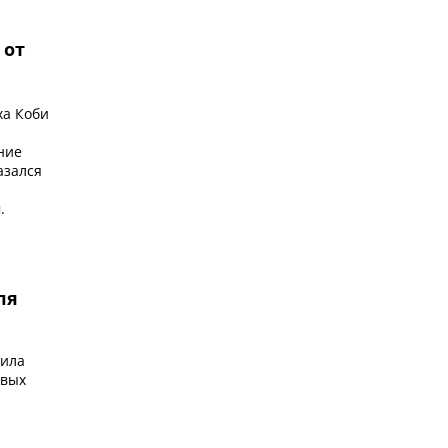
 от
а Коби
ние
азался
.
ля
вила
евых