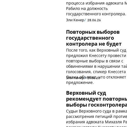
процесса избрания адвоката 
Рабило на должность
государственного контролера.
Эли Кенер
28.06.26
Повторных выборов
государственного
контролера не будет
После того, как Верховный суд
предложил Кнессету провести
повторные выборы в связи с
обвинениями в нарушении та
голосования, спикер Кнессета
Охана объявил, что отклоняет
Эли Кенер
21.06.26
предложение.
Верховный суд
рекомендует повторн
выборы госконтролер
Судьи Верховного суда в рамк
рассмотрения петиций проти
избрания адвоката Михаэля Р