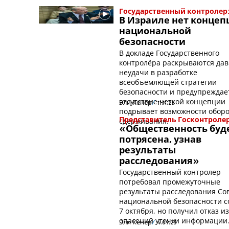
Государственный контролер
В Израиле нет концеп
национальной
безопасности
В докладе Государственного
контролёра раскрываются да
неудачи в разработке
всеобъемлющей стратегии
безопасности и предупреждае
отсутствие четкой концепции
Эли Кенер
11.11.25
подрывает возможности обор
сдерживания.
Представитель Госконтролер
«Общественность буд
потрясена, узнав
результаты
расследования»
Государственный контролер
потребовал промежуточные
результаты расследования Со
национальной безопасности 
7 октября, но получил отказ из
опасений утечки информации
Эли Кенер
4.09.25