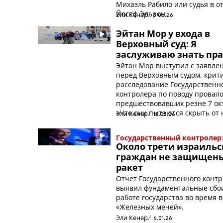
Михаэль Рабило или судья в о
Йосеф Эльрон.
Эли Кенер
3.06.26
Эйтан Мор у входа в
Верховный суд: Я
заслуживаю знать пр
Эйтан Мор выступил с заявле
перед Верховным судом, крит
расследование Государственн
контролера по поводу провало
предшествовавших резне 7 ок
«Что они пытаются скрыть от 
Эли Кенер
10.05.26
Государственный контролер
Около трети израильс
граждан не защищены
ракет
Отчет Государственного конт
выявил фундаментальные сбо
работе государства во время 
«Железных мечей».
Эли Кенер
6.01.26