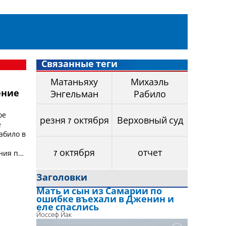
Связанные теги
Матаньяху
Михаэль
ение
Энгельман
Рабило
ое
резня 7 октября
Верховный суд
е
абило в
ния по
7 октября
отчет
Заголовки
Мать и сын из Самарии по
ошибке въехали в Дженин и
еле спаслись
Йоссеф Йак