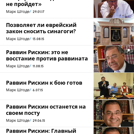
не пройдет»
Марк Штоде
29.01.17
Позволяет ли еврейский
закон сносить синагоги?
Марк Штоде
13.08.15
Раввин Рискин: это не
восстание против раввината
Марк Штоде
11.08.15
Раввин Рискин к бою готов
Марк Штоде
6.07.15
Раввин Рискин останется на
своем посту
Марк Штоде
29.06.15
Раввин Рискин: Главный