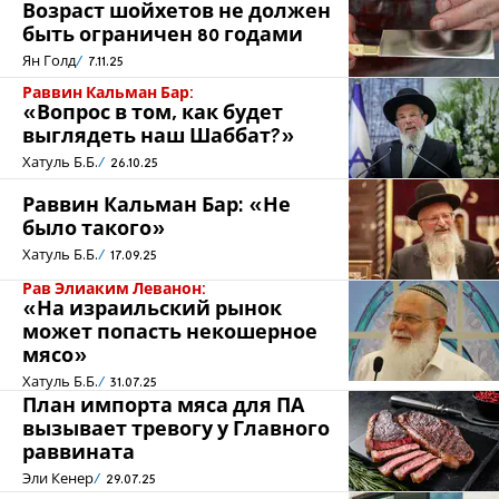
Возраст шойхетов не должен
быть ограничен 80 годами
Ян Голд
7.11.25
Раввин Кальман Бар:
«Вопрос в том, как будет
выглядеть наш Шаббат?»
Хатуль Б.Б.
26.10.25
Раввин Кальман Бар: «Не
было такого»
Хатуль Б.Б.
17.09.25
Рав Элиаким Леванон:
«На израильский рынок
может попасть некошерное
мясо»
Хатуль Б.Б.
31.07.25
План импорта мяса для ПА
вызывает тревогу у Главного
раввината
Эли Кенер
29.07.25