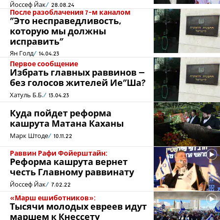
Йоссеф Йак
28.08.24
После разоблачения 7-м каналом
"Это несправедливость,
которую мы должны
исправить”
Ян Голд
14.04.23
Первое сообщение
Избрать главных раввинов –
без голосов жителей Ие”Ша?
Хатуль Б.Б.
13.04.23
Куда пойдет реформа
кашрута Матана Каханы
Марк Штоде
10.11.22
Раввин Рафи Фойерштайн:
Реформа кашрута вернет
честь Главному раввинату
Йоссеф Йак
7.02.22
«Марш ешиботников»:
Тысячи молодых евреев идут
маршем к Кнессету