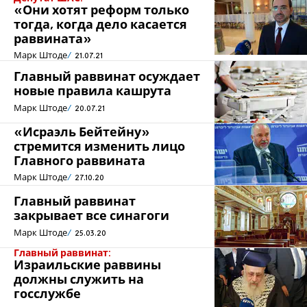
«Они хотят реформ только
тогда, когда дело касается
раввината»
Марк Штоде
21.07.21
Главный раввинат осуждает
новые правила кашрута
Марк Штоде
20.07.21
«Исраэль Бейтейну»
стремится изменить лицо
Главного раввината
Марк Штоде
27.10.20
Главный раввинат
закрывает все синагоги
Марк Штоде
25.03.20
Главный раввинат:
Израильские раввины
должны служить на
госслужбе