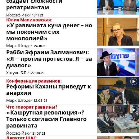
создает сложности
репатриантам
Йоссеф Йак
18.11.21
Юлия Малиновская:
«У раввината куча денег - но
мы покончим с их
монополией»
Марк Штоде
26.10.21
Рабби Эфраим Залманович:
«Я – против протестов. Я – за
диалог»
Хатуль Б.Б.
27.08.21
Конференция раввинов:
Реформы Каханы приведут к
анархии
Марк Штоде
12.08.21
Что говорят раввины?
«Кашрутная революция»?
Только с согласия Главного
раввината
Йоссеф Йак
21.07.21
Депутат ШАС: