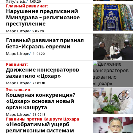
Хатуль Б.Б.
9.03.20
Главный раввинат:
Нарушение предписаний
Минздрава - религиозное
преступление
Марк Штоде
5.03.20
Главный раввинат признал
бета-Исраэль евреями
Марк Штоде
21.01.20
Раввинат:
Движение консерваторов
захватило «Цохар»
Марк Штоде
27.02.18
Эксклюзив:
Кошерная конкуренция?
«Цохар» основал новый
орган кашрута
Марк Штоде
26.02.18
Раввины против Кашрута Цохара
«Необратимый ущерб
религиозным системам