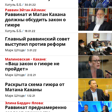
Хатуль Б.Б.
30.01.22
Раввин Эйтан Айзман:
Раввинат и Матан Кахана
должны обсудить закон о
гиюре
Хатуль Б.Б.
18.01.22
Главный раввинский совет
выступил против реформ
Марк Штоде
3.01.22
Малиновская - Кахане:
«Ваш закон о гиюре не
пройдет»
Марк Штоде
2.12.21
Раскрыта схема гиюра от
Матана Каханы
Марк Штоде
1.12.21
Элина Бардач-Ялова:
Раввинат преднамеренно