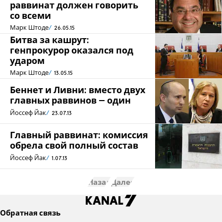
раввинат должен говорить
со всеми
Марк Штоде
26.05.15
Битва за кашрут:
генпрокурор оказался под
ударом
Марк Штоде
13.05.15
Беннет и Ливни: вместо двух
главных раввинов – один
Йоссеф Йак
23.07.13
Главный раввинат: комиссия
обрела свой полный состав
Йоссеф Йак
1.07.13
Назад
Далее
Обратная связь