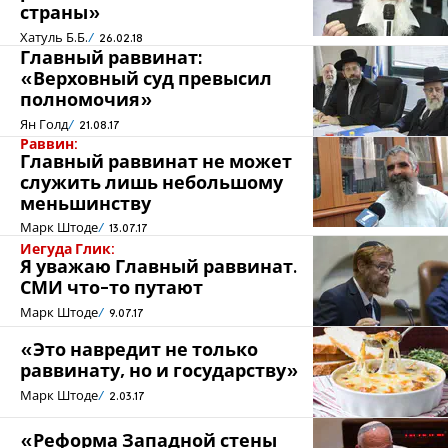
страны»
Хатуль Б.Б.
26.02.18
Главный раввинат:
«Верховный суд превысил
полномочия»
Ян Голд
21.08.17
Раввин:
Главный раввинат не может
служить лишь небольшому
меньшинству
Марк Штоде
13.07.17
Иегуда Глик:
Я уважаю Главный раввинат.
СМИ что-то путают
Марк Штоде
9.07.17
«Это навредит не только
раввинату, но и государству»
Марк Штоде
2.03.17
«Реформа Западной стены