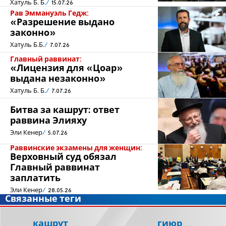
Хатуль Б. Б.
15.07.26
Рав Эммануэль Гедж:
«Разрешение выдано
законно»
Хатуль Б.Б.
7.07.26
Главный раввинат:
«Лицензия для «Цоар»
выдана незаконно»
Хатуль Б. Б.
7.07.26
Битва за кашрут: ответ
раввина Элияху
Эли Кенер
5.07.26
Раввинские экзамены для женщин:
Верховный суд обязал
Главный раввинат
заплатить
Эли Кенер
28.05.26
Связанные теги
кашрут
гиюр