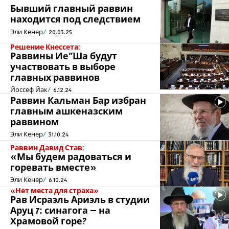
Бывший главный раввин
находится под следствием
Эли Кенер
20.03.25
Решение Кнессета:
Раввины Ие”Ша будут
участвовать в выборе
главных раввинов
Йоссеф Йак
6.12.24
Раввин Кальман Бар избран
главным ашкеназским
раввином
Эли Кенер
31.10.24
Раввин Давид Став:
«Мы будем радоваться и
горевать вместе»
Эли Кенер
6.10.24
«Нет места для страха»
Рав Исраэль Ариэль в студии
Аруц 7: синагога – на
Храмовой горе?