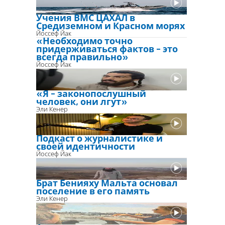
Учения ВМС ЦАХАЛ в
Средиземном и Красном морях
Йоссеф Йак
«Необходимо точно
придерживаться фактов - это
всегда правильно»
Йоссеф Йак
«Я - законопослушный
человек, они лгут»
Эли Кенер
Подкаст о журналистике и
своей идентичности
Йоссеф Йак
Брат Бенияху Мальта основал
поселение в его память
Эли Кенер