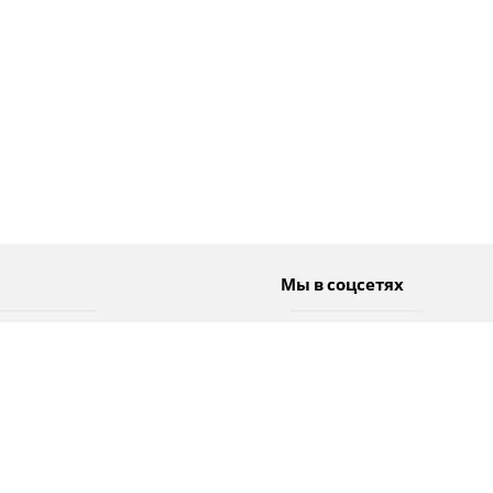
Мы в соцсетях
Спорт
Twitter
Погода
Facebook
Тэги
Instagram
YouTube
TikTok