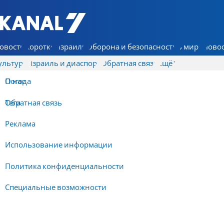
7 КАНАЛ - Аруц Шева
овости
Коротко
Израиль
Оборона и безопасность
В мире
Новос
ультура
Израиль и диаспора
Обратная связь
Ещё
О нас
Погода
Обратная связь
Теги
Реклама
Использование информации
Политика конфиденциальности
Специальные возможности