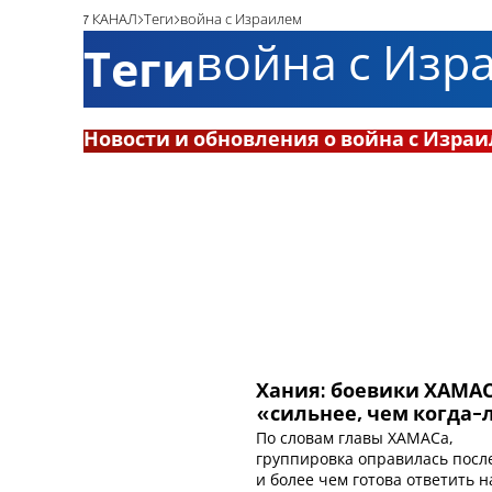
7 КАНАЛ
Теги
война с Израилем
война с Изр
Теги
Новости и обновления о война с Изра
Хания: боевики ХАМА
«сильнее, чем когда-
По словам главы ХАМАСа,
группировка оправилась посл
и более чем готова ответить н