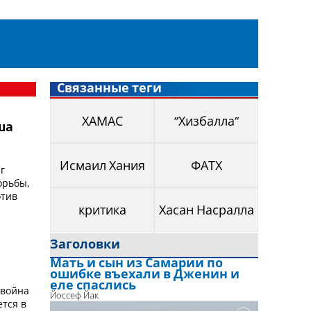
Связанные теги
ХАМАС
"Хизбалла"
ша
Исмаил Хания
ФАТХ
г
орьбы,
отив
критика
Хасан Насралла
Заголовки
Мать и сын из Самарии по
ошибке въехали в Дженин и
еле спаслись
 война
Йоссеф Йак
тся в