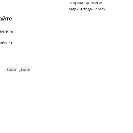
скором времени
Марк Штоде
7.04.15
айте
витель
ойне с
Назад
Далее