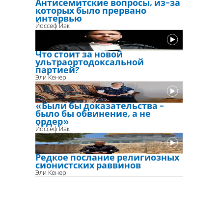
Антисемитские вопросы, из-за
которых было прервано
интервью
Йоссеф Йак
Что стоит за новой
ультраортодоксальной
партией?
Эли Кенер
«Были бы доказательства -
было бы обвинение, а не
ордер»
Йоссеф Йак
Редкое послание религиозных
сионистских раввинов
Эли Кенер