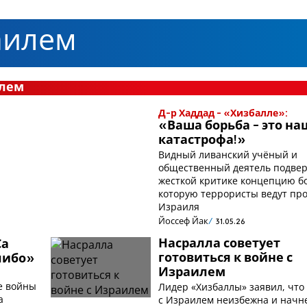
аилем
илем
Д-р Хаддад - «Хизбалле»:
«Ваша борьба - это на
катастрофа!»
Видный ливанский учёный и
общественный деятель подвер
жесткой критике концепцию б
которую террористы ведут пр
Израиля
Йоссеф Йак
31.05.26
Насралла советует
Са
готовиться к войне с
либо»
Израилем
е войны
Лидер «Хизбаллы» заявил, что
а
с Израилем неизбежна и начне