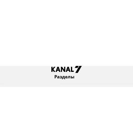
Разделы
Новости
Коротко
Израиль
В мире
Оборона и безопасность
Новости из бывшего СССР