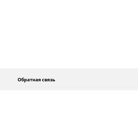
Обратная связь
О нас
Pусский
Обратная связь
عربية
Реклама
Использование информации
Политика конфиденциальности
Специальные возможности