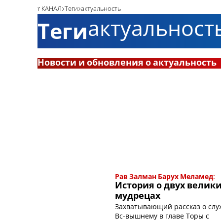
7 КАНАЛ
Теги
актуальность
актуальност
Теги
Новости и обновления о актуальность
Рав Залман Барух Меламед:
История о двух велик
мудрецах
Захватывающий рассказ о сл
Вс-вышнему в главе Торы с