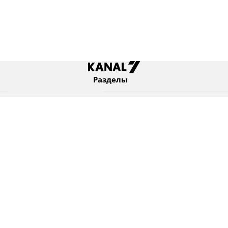
Разделы
Новости
Коротко
Израиль
В мире
Оборона и безопасность
Новости из бывшего СССР
Еврейский мир
Культура
Израиль и диаспора