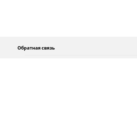
Обратная связь
О нас
Pусский
Обратная связь
عربية
Реклама
Использование информации
Политика конфиденциальности
Специальные возможности
Оповещения
עברית
English