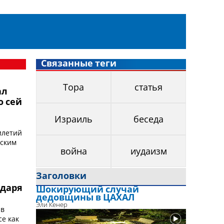
Связанные теги
Тора
статья
ал
о сей
Израиль
беседа
илетий
чским
война
иудаизм
Заголовки
одаря
Шокирующий случай
дедовщины в ЦАХАЛ
Эли Кенер
 в
се как