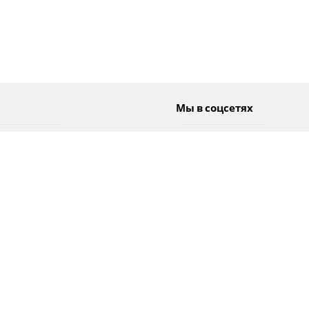
Мы в соцсетях
Спорт
Twitter
Погода
Facebook
Тэги
Instagram
YouTube
TikTok