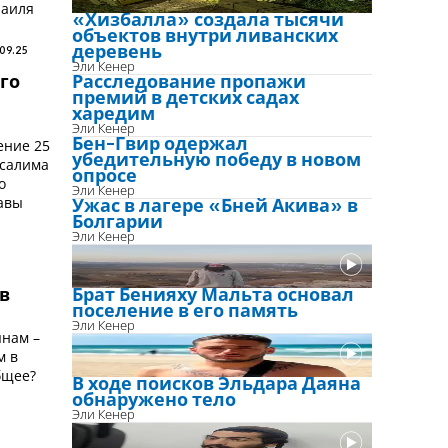
раиля
«Хизбалла» создала тысячи
объектов внутри ливанских
.09.25
деревень
Эли Кенер
го
Расследование пропажи
премий в детских садах
харедим
Эли Кенер
ение 25
Бен-Гвир одержал
убедительную победу в новом
усалима
опросе
о
Эли Кенер
лавы
Ужас в лагере «Бней Акива» в
Болгарии
Эли Кенер
Брат Бенияху Мальта основал
в
поселение в его память
Эли Кенер
янам –
м в
общее?
В ходе поисков Эльдара Даяна
обнаружено тело
Эли Кенер