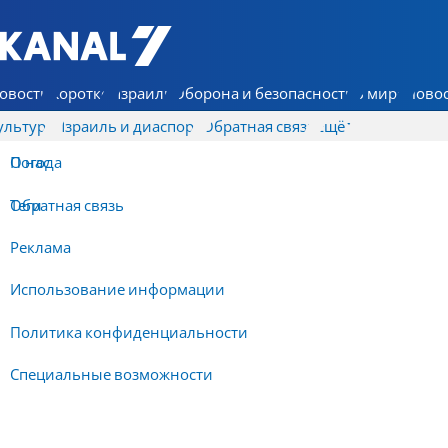
7 КАНАЛ - Аруц Шева
овости
Коротко
Израиль
Оборона и безопасность
В мире
Новос
ультура
Израиль и диаспора
Обратная связь
Ещё
О нас
Погода
Обратная связь
Теги
Реклама
Использование информации
Политика конфиденциальности
Специальные возможности