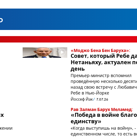
ь
«Моджо Бена Бен Баруха»:
Совет, который Ребе д
Нетаньяху, актуален п
день
Премьер-министр вспомнил
проведённую несколько десят
назад свою встречу с Любави
Ребе в Нью-Йорке
Йоссеф Йак
7.07.26
Рав Залман Барух Меламед:
их
«Победа в войне благ
единству»
ужении
«Когда выступишь на войну», -
единственном числе, то есть в