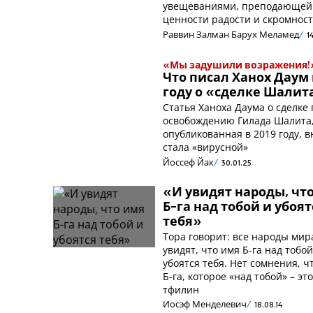
увещеваниями, преподающей
ценности радости и скромнос
Раввин Залман Барух Меламед
1
«Мы задушили возражения!
Что писал Ханох Даум в
году о «сделке Шалит
Статья Ханоха Даума о сделке 
освобождению Гилада Шалита
опубликованная в 2019 году, в
стала «вирусной»
Йоссеф Йак
30.01.25
«И увидят народы, чт
Б-га над тобой и убоят
тебя»
Тора говорит: все народы мир
увидят, что имя Б-га над тобой
убоятся тебя. Нет сомнения, ч
Б-га, которое «над тобой» – эт
тфилин
Иосэф Менделевич
18.08.14