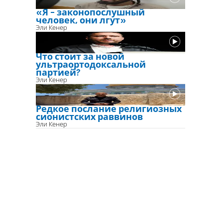
«Я - законопослушный
человек, они лгут»
Эли Кенер
Что стоит за новой
ультраортодоксальной
партией?
Эли Кенер
Редкое послание религиозных
сионистских раввинов
Эли Кенер