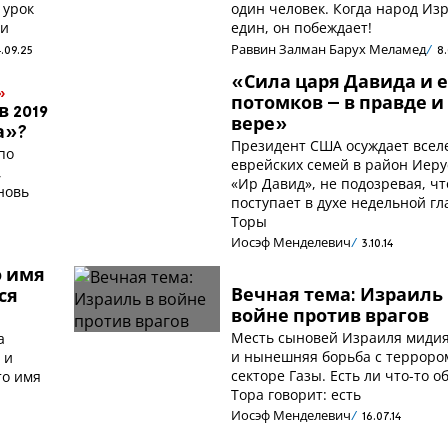
 урок
один человек. Когда народ Из
ти
един, он побеждает!
4.09.25
Раввин Залман Барух Меламед
8
«Сила царя Давида и е
»
потомков – в правде и
 2019
вере»
а»?
Президент США осуждает всел
по
еврейских семей в район Иер
,
«Ир Давид», не подозревая, чт
новь
поступает в духе недельной г
Торы
Иосэф Менделевич
3.10.14
о имя
Вечная тема: Израиль 
ся
войне против врагов
Месть сыновей Израиля миди
а
и нынешняя борьба с терроро
 и
секторе Газы. Есть ли что-то 
то имя
Тора говорит: есть
о
Иосэф Менделевич
16.07.14