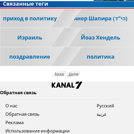
Связанные теги
приход в политику
Анер Шапира (הי"ד)
Израиль
Йоаз Хендель
поздравление
политика
Назад
Далее
Обратная связь
О нас
Pусский
Обратная связь
عربية
Реклама
Использование информации