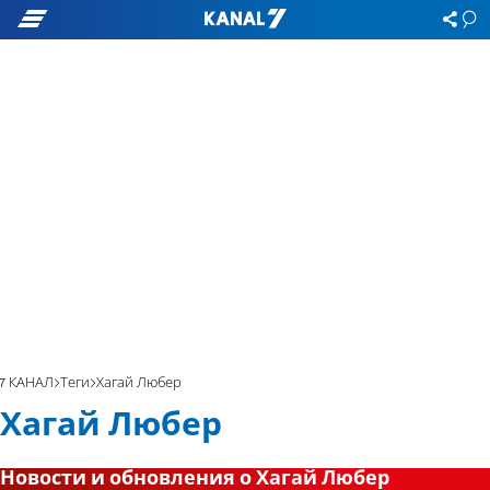
7 КАНАЛ
Теги
Хагай Любер
Хагай Любер
Новости и обновления о Хагай Любер