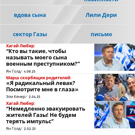
вдова сына
Лили Дери
сектор Газы
письмо
Хагай Любер:
“Кто вы такие, чтобы
называть моего сына
военным преступником?”
Ян Голд
4.08.25
Марш скорбящих родителей:
«Я радикальный левак?
Посмотрите мне в глаза»
Эли Кенер
2.04.25
Хагай Любер:
“Немедленно эвакуировать
жителей Газы! Не будем
терять импульс”
Ян Голд
2.02.25