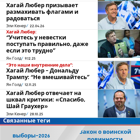
Хагай Любер призывает
размахивать флагами и
радоваться
Эли Кенер
22.04.26
Хагай Любер:
“Учитесь у невестки
поступать правильно, даже
если это трудно”
Ян Голд
9.12.25
“Это наши внутренние дела”:
Хагай Любер - Дональду
Трампу: “Не вмешивайтесь”
Ян Голд
12.11.25
Хагай Любер отвечает на
шквал критики: «Спасибо,
Шай Граухер»
Эли Кенер
28.10.25
Связанные теги
Закон о воинской
выборы-2026
повинности