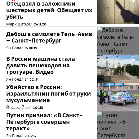
Отец взял в заложники
шестерых детей. Обещает их
убить
Марк Штоде
24.11.20
Дебош в самолете Тель-Авив
– Санкт-Петербург
Ян Голд
16.08.19
В России машина стала
давить пешеходов на
тротуаре. Видео
Ян Голд
24.02.19
Убийство в России:
израильтянин погиб от руки
мусульманина
Йоссеф Йак
4.04.18
Путин признал: «В Санкт-
Петербурге совершен
теракт»
Ян Голд
28.12.17