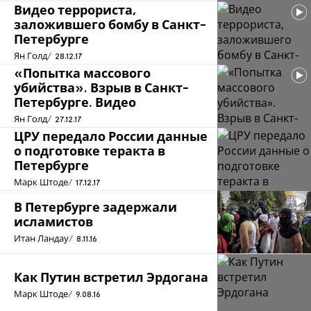
Видео террориста,
заложившего бомбу в Санкт-
Петербурге
Ян Голд
28.12.17
«Попытка массового
убийства». Взрыв в Санкт-
Петербурге. Видео
Ян Голд
27.12.17
ЦРУ передало России данные
о подготовке теракта в
Петербурге
Марк Штоде
17.12.17
В Петербурге задержали
исламистов
Итан Ландау
8.11.16
Как Путин встретил Эрдогана
Марк Штоде
9.08.16