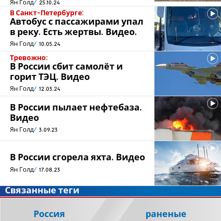
Ян Голд
25.10.24
В Санкт-Петербурге:
Автобус с пассажирами упал
в реку. Есть жертвы. Видео.
Ян Голд
10.05.24
Тревожно:
В России сбит самолёт и
горит ТЭЦ. Видео
Ян Голд
12.03.24
В России пылает нефтебаза.
Видео
Ян Голд
3.09.23
В России сгорела яхта. Видео
Ян Голд
17.08.23
Связанные теги
Россия
раненые