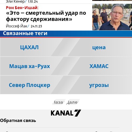
Эли Кенер
1.10.24
Рон Бен-Ишай:
«Это – смертельный удар по
фактору сдерживания»
Йоссеф Йак
24.11.23
Связанные теги
ЦАХАЛ
цена
Мацав ха-Руах
ХАМАС
Север Плоцкер
угрозы
Назад
Далее
Обратная связь