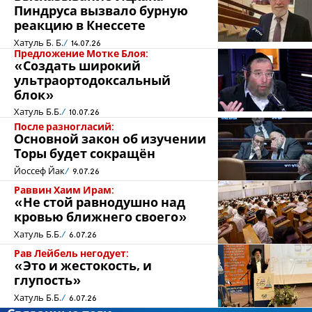
Пиндруса вызвало бурную
реакцию в Кнессете
Хатуль Б. Б.
14.07.26
Предложение Мотке Блоя:
«Создать широкий
ультраортодоксальный
блок»
Хатуль Б.Б.
10.07.26
После разногласий:
Основной закон об изучении
Торы будет сокращён
Йоссеф Йак
9.07.26
Раввин Хаим Ирам:
«Не стой равнодушно над
кровью ближнего своего»
Хатуль Б.Б.
6.07.26
Рав Лейбель негодует:
«Это и жестокость, и
глупость»
Хатуль Б.Б.
6.07.26