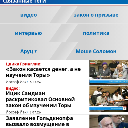
Связанные теги
видео
закон о призыве
интервью
политика
Аруц 7
Моше Соломон
Цвика Гринглик:
«Закон касается денег, а не
изучения Торы»
Йоссеф Йак
6.07.26
Видео:
Ицик Саидиан
раскритиковал Основной
закон об изучении Торы
Йоссеф Йак
5.07.26
Заявление Гольдкнопфа
вызвало возмущение в