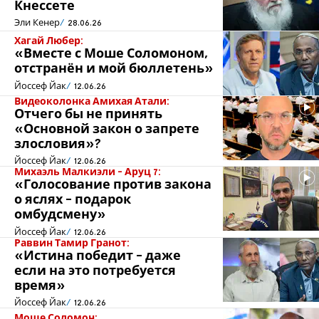
Кнессете
Эли Кенер
28.06.26
Хагай Любер:
«Вместе с Моше Соломоном,
отстранён и мой бюллетень»
Йоссеф Йак
12.06.26
Видеоколонка Амихая Атали:
Отчего бы не принять
«Основной закон о запрете
злословия»?
Йоссеф Йак
12.06.26
Михаэль Малкиэли - Аруц 7:
«Голосование против закона
о яслях - подарок
омбудсмену»
Йоссеф Йак
12.06.26
Раввин Тамир Гранот:
«Истина победит - даже
если на это потребуется
время»
Йоссеф Йак
12.06.26
Моше Соломон: