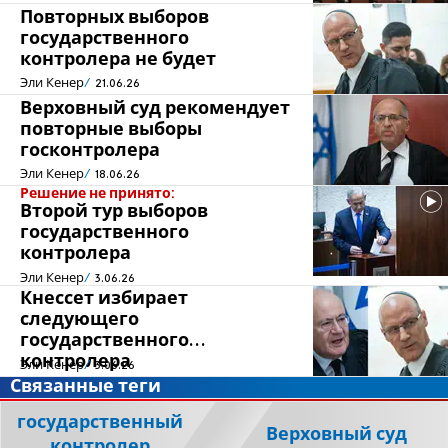
Повторных выборов
государственного
контролера не будет
Эли Кенер
21.06.26
Верховный суд рекомендует
повторные выборы
госконтролера
Эли Кенер
18.06.26
Решение не принято:
Второй тур выборов
государственного
контролера
Эли Кенер
3.06.26
Кнессет избирает
следующего
государственного
контролера
Эли Кенер
3.06.26
Связанные теги
государственный
Верховный суд
контролер