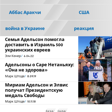
Аббас Аракчи
США
война в Украине
реакция
Семья Адельсон помогла
доставить в Израиль 500
украинских евреев
Эли Кенер
6.04.22
Адельсоны о Саре Нетаньяху:
«Она не здорова»
Марк Штоде
8.09.19
Мириам Адельсон и Элвис
получат Президентскую
медаль Свободы
Марк Штоде
10.11.18
Назад
Далее