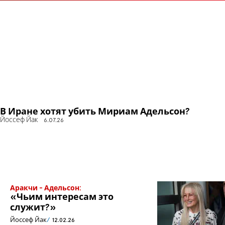
В Иране хотят убить Мириам Адельсон?
Йоссеф Йак
6.07.26
Аракчи - Адельсон:
«Чьим интересам это
служит?»
Йоссеф Йак
12.02.26