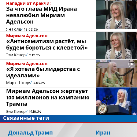
Нападки от Аракчи:
За что глава МИД Ирана
невзлюбил Мириам
Адельсон
Ян Голд
12.02.26
Мириам Адельсон:
«Антисемитизм растёт, мы
будем бороться с клеветой»
Эли Кенер
2.12.25
Мириам Адельсон:
«Я хотела бы лидерства с
идеалами»
Марк Штоде
3.03.25
Мириам Адельсон жертвует
100 миллионов на кампанию
Трампа
Эли Кенер
19.10.24
Связанные теги
Дональд Трамп
Иран