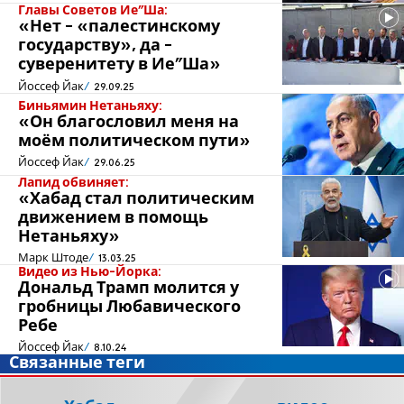
Главы Советов Ие”Ша:
«Нет - «палестинскому
государству», да -
суверенитету в Ие”Ша»
Йоссеф Йак
29.09.25
Биньямин Нетаньяху:
«Он благословил меня на
моём политическом пути»
Йоссеф Йак
29.06.25
Лапид обвиняет:
«Хабад стал политическим
движением в помощь
Нетаньяху»
Марк Штоде
13.03.25
Видео из Нью-Йорка:
Дональд Трамп молится у
гробницы Любавического
Ребе
Йоссеф Йак
8.10.24
Связанные теги