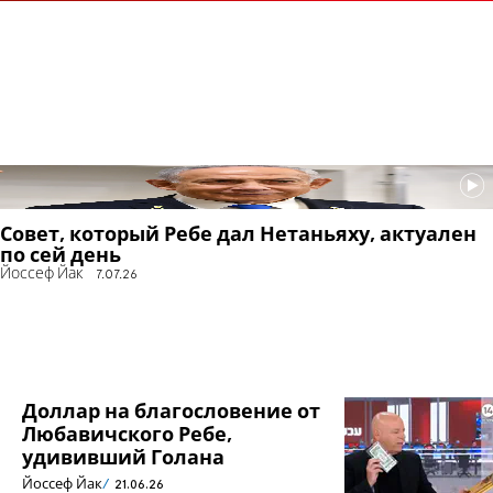
Совет, который Ребе дал Нетаньяху, актуален
по сей день
Йоссеф Йак
7.07.26
Доллар на благословение от
Любавичского Ребе,
удививший Голана
Йоссеф Йак
21.06.26