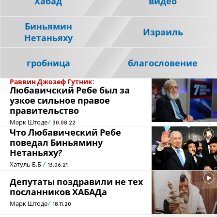
Хабад
видео
Биньямин
Израиль
Нетаньяху
гробница
благословение
Раввин Джозеф Гутник:
Любавичский Ребе был за
узкое сильное правое
правительство
Марк Штоде
30.08.22
Что Любавический Ребе
поведал Биньямину
Нетаньяху?
Хатуль Б.Б.
13.06.21
Депутаты поздравили не тех
посланников ХАБАДа
Марк Штоде
18.11.20