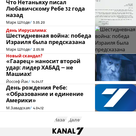
Что Нетаньяху писал
Любавичскому Ребе 32 года
назад
Марк Штоде
3.05.20
День Иерусалима:
Шестидневная война: победа
Израиля была предсказана
Марк Штоде
2.05.18
Новый скандал?
«Гаарец» наносит второй
удар: лидер ХАБАД – не
Машиах!
Йоссеф Йак
14.04.17
День рождения Ребе:
«Образование и единение
Америки»
М.Завадская
4.04.12
Назад
Далее