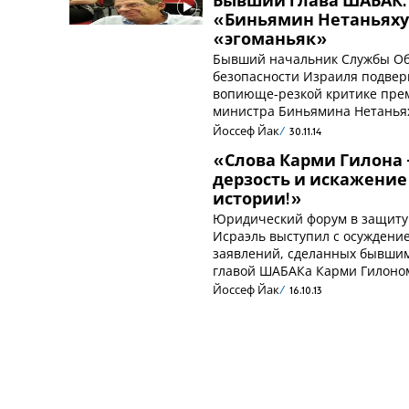
Бывший глава ШАБАК:
«Биньямин Нетаньяху
«эгоманьяк»
Бывший начальник Службы О
безопасности Израиля подвер
вопиюще-резкой критике пре
министра Биньямина Нетанья
Йоссеф Йак
30.11.14
«Слова Карми Гилона 
дерзость и искажение
истории!»
Юридический форум в защиту
Исраэль выступил с осуждени
заявлений, сделанных бывши
главой ШАБАКа Карми Гилоно
Йоссеф Йак
16.10.13