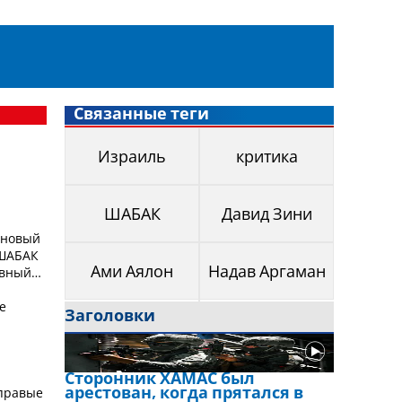
Связанные теги
Израиль
критика
ШАБАК
Давид Зини
 новый
 ШАБАК
овный
Ами Аялон
Надав Аргаман
е
Заголовки
Сторонник ХАМАС был
 правые
арестован, когда прятался в