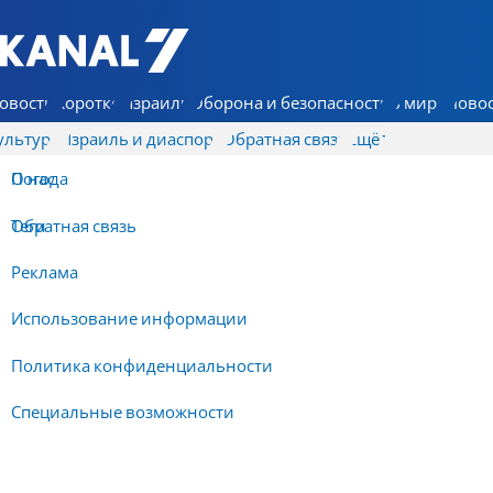
7 КАНАЛ - Аруц Шева
овости
Коротко
Израиль
Оборона и безопасность
В мире
Новос
ультура
Израиль и диаспора
Обратная связь
Ещё
О нас
Погода
Обратная связь
Теги
Реклама
Использование информации
Политика конфиденциальности
Специальные возможности