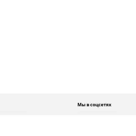
Мы в соцсетях
Спорт
Twitter
Погода
Facebook
Тэги
Instagram