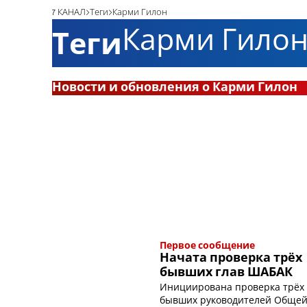
7 КАНАЛ
Теги
Карми Гилон
Карми Гило
Теги
Новости и обновления о Карми Гилон
Первое сообщение
Начата проверка трёх
бывших глав ШАБАК
Инициирована проверка трёх
бывших руководителей Обще