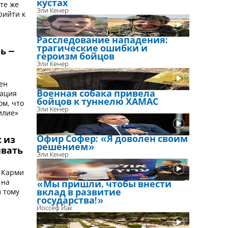
кустах
те же
Эли Кенер
рийти к
Расследование нападения:
трагические ошибки и
ь –
героизм бойцов
Эли Кенер
ен
пация
Военная собака привела
бойцов к туннелю ХАМАС
ом, что
Эли Кенер
илие»
Офир Софер: «Я доволен своим
 из
решением»
ивать
Эли Кенер
л Карми
 на
«Мы пришли, чтобы внести
 тому
вклад в развитие
государства!»
Йоссеф Йак