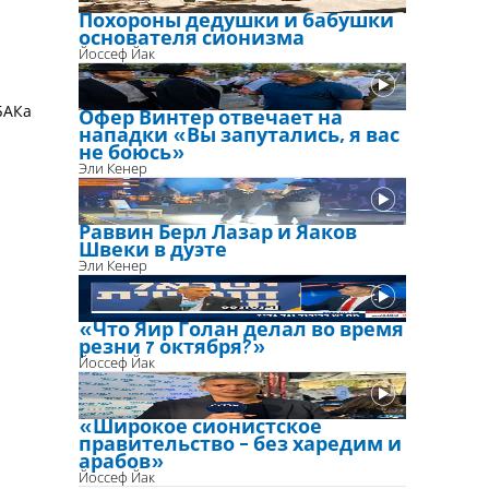
Похороны дедушки и бабушки
основателя сионизма
Йоссеф Йак
БАКа
Офер Винтер отвечает на
нападки «Вы запутались, я вас
не боюсь»
Эли Кенер
Раввин Берл Лазар и Яаков
Швеки в дуэте
Эли Кенер
«Что Яир Голан делал во время
резни 7 октября?»
Йоссеф Йак
«Широкое сионистское
правительство - без харедим и
арабов»
Йоссеф Йак