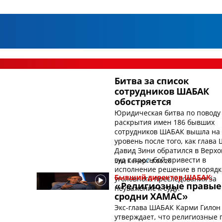
н
Битва за список
сотрудников ШАБАК
обостряется
Юридическая битва по поводу
раскрытия имен 186 бывших
сотрудников ШАБАК вышла на
уровень после того, как глава
Давид Зини обратился в Верх
суд с просьбой привести в
Эли Кенер
3.06.26
исполнение решение в порядк
уголовного преследования за
Бывший директор ШАБАК:
«Религиозные правые
неуважение к суду.
сродни ХАМАС»
Экс-глава ШАБАК Карми Гилон
й
утверждает, что религиозные