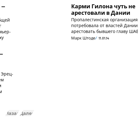
Карми Гилона чуть не
 –
арестовали в Дании
Пропалестинская организация
бщей
потребовала от властей Дании
г
арестовать бывшего главу ША
мьер-
ху
Марк Штоде
11.01.14
–
 Эрец-
ем
м
м
Назад
Далее