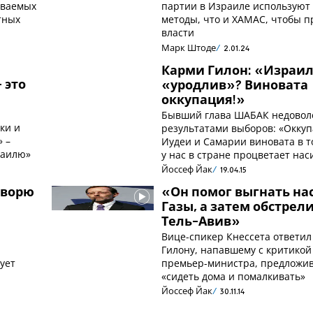
еваемых
партии в Израиле используют 
тных
методы, что и ХАМАС, чтобы п
власти
Марк Штоде
2.01.24
Карми Гилон: «Израил
 это
«уродлив»? Виновата
оккупация!»
Бывший глава ШАБАК недовол
ки и
результатами выборов: «Окку
» –
Иудеи и Самарии виновата в т
раилю»
у нас в стране процветает нас
Йоссеф Йак
19.04.15
оворю
«Он помог выгнать нас
Газы, а затем обстрел
Тель-Авив»
Вице-спикер Кнессета ответи
Гилону, напавшему с критикой
ует
премьер-министра, предложив
а
«сидеть дома и помалкивать»
Йоссеф Йак
30.11.14