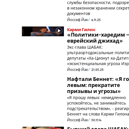
службы безопасности, подозр
в незаконном хранении секре
документов
Йоссеф Йак
6.11.25
Карми Гилон:
«Политики-харедим –
еврейский джихад»
Экс-глава ШАБАК:
ультраортодоксальные полити
депутаты «Ха-Ционут ха-Датит
«экзистенциальная угроза Из
Йоссеф Йак
21.05.23
Нафтали Беннет: «Я г
левым: прекратите
призывы и угрозы»
«Я прошу левых: немедленно
успокойтесь, не занимайтесь
подстрекательством», - реагир
Беннет на слова Карми Гилон
Йоссеф Йак
30.11.14