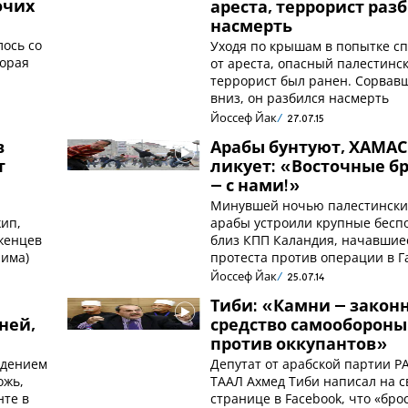
очих
ареста, террорист раз
насмерть
лось со
Уходя по крышам в попытке сп
торая
от ареста, опасный палестинс
террорист был ранен. Сорвав
вниз, он разбился насмерть
Йоссеф Йак
27.07.15
в
Арабы бунтуют, ХАМАС
т
ликует: «Восточные б
– с нами!»
Минувшей ночью палестински
ип,
арабы устроили крупные бесп
женцев
близ КПП Каландия, начавшие
лима)
протеста против операции в Г
Йоссеф Йак
25.07.14
Тиби: «Камни – закон
ней,
средство самообороны
против оккупантов»
ждением
Депутат от арабской партии Р
ожь,
ТААЛ Ахмед Тиби написал на с
нте в
странице в Facebook, что «бро