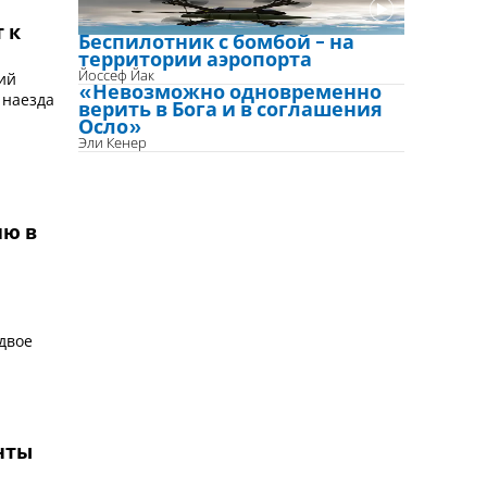
 к
Беспилотник с бомбой - на
территории аэропорта
ий
Йоссеф Йак
«Невозможно одновременно
верить в Бога и в соглашения
Осло»
Эли Кенер
ию в
д
двое
нты