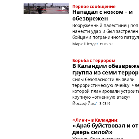
Первое сообщение:
Нападал с ножом - и
обезврежен
Вооруженный палестинец поп
нанести удар и был застрелен
бойцами пограничного патру
Марк Штоде
12.05.20
Борьба с террором:
В Каландии обезвреж
группа из семи терро
Силы безопасности выявили
террористическую ячейку, чл
которой планировали устроит
крупную «огненную атаку»
Йоссеф Йак
13.03.19
«Линч» в Каландии:
«Араб буйствовал и о
дверь силой»
Житель Лода рассказал