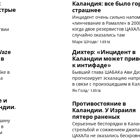
х
Каландия: все было го
стрые
страшнее
Инцидент очень сильно напо
«линчевание в Рамалле» в 200
когда двое резервистов ЦАХАЛ
твии
случайно оказались там
Марк Штоде
1.03.16
Waze
Дихтер: «Инцидент в
 в
Каландии может прив
к интифаде»
бке в
Бывший глава ШАБАКа Ави Ди
на
прогнозирует эскалацию нап
в связи с произошедшим в Ка
Ян Голд
1.03.16
е и
Противостояние в
ндии.
Каландии. У Израиля
пятеро раненых
ашину
Серьезные беспорядки в Кала
 в
стрельбой и сожжением джипа
м
ЦАХАЛа не оказались бескров