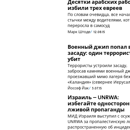
Десятки арабских раб
избили трех евреев
По словам очевидца, все нача
стычки между водителями, ко
переросла в самосуд
Марк Штоде
12.08.15
Военный джип попал 
засаду: один террорис
убит
Террористы устроили засаду,
забросав камнями военный дж
проезжавший мимо лагеря бе
«Каландия» (севернее Иеруса
Йоссеф Йак
3.07.15
Израиль – UNRWA:
избегайте односторон
лживой пропаганды
МИД Израиля выступил с осу
UNRWA за пропалестинскую л
распространенную об инциде