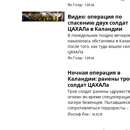
Ян Голд
1.03.16
Видео: операция по
cпасению двух солдат
ЦАХАЛа в Каландии
В понедельник поздно вечеро
накалилась обстановка в Кал
после того, как туда вошли си
ЦАХАЛа
Ян Голд
1.03.16
Ночная операция в
Каландии: ранены тро
солдат ЦАХАЛа
Трое солдат ранены «дружес
огнем» во время спецопераци
лагере беженцев. Пытавшиес
сопротивляться террористы –
Йоссеф Йак
16.12.15