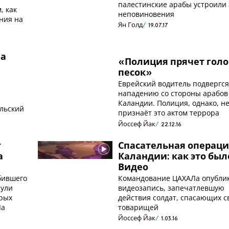
палестинские арабы устроили
, как
неповиновения
ния на
Ян Голд
19.07.17
Ла
«Полиция прячет голо
песок»
Еврейский водитель подвергс
нападению со стороны арабов
Каландии. Полиция, однако, н
льский
признаёт это актом террора
Йоссеф Йак
22.12.16
т
Спасательная операци
а
Каландии: как это был
Видео
бившего
Командование ЦАХАЛа опубли
видеозапись, запечатлевшую
орых
действия солдат, спасающих с
Ла
товарищей
Йоссеф Йак
1.03.16