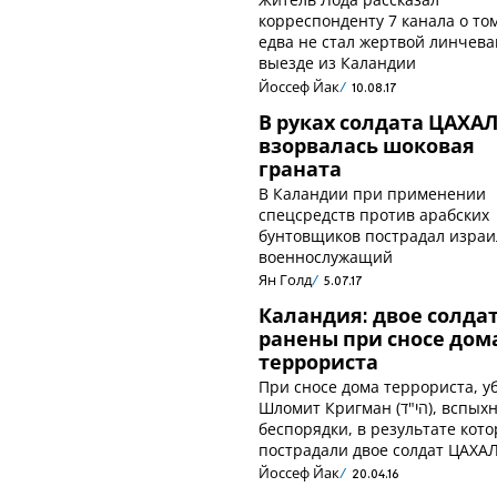
корреспонденту 7 канала о том
едва не стал жертвой линчева
выезде из Каландии
Йоссеф Йак
10.08.17
В руках солдата ЦАХА
взорвалась шоковая
граната
В Каландии при применении
спецсредств против арабских
бунтовщиков пострадал израи
военнослужащий
Ян Голд
5.07.17
Каландия: двое солда
ранены при сносе дом
террориста
При сносе дома террориста, у
Шломит Кригман (הי"ד), вспыхнули
беспорядки, в результате кот
пострадали двое солдат ЦАХА
Йоссеф Йак
20.04.16