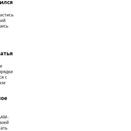
бился
астись
кий
шись
ратья
е
орядки
ся с
азе
ное
ААМ-
воей
сать