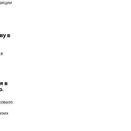
 акции
ву в
я
 в
е
я в
о.
ковало
воих