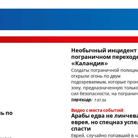
Необычный инцидент
пограничном переход
«Каландия»
Солдаты пограничной полици
открыли огонь по двум
подозреваемым, которые прон
зону, предназначенную только
сил безопасности, на пограни
переходе.
Эли Кенер
7.07.26
Видео с места событий:
нь по
Арабы едва не линчев
еврея, но спецназ успе
спасти
Еврей, случайно попавший в «