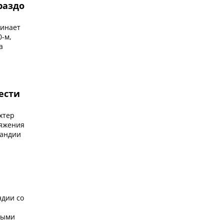
раздо
минает
0-м,
а
ести
хтер
ряжения
ландии
ндии со
ными