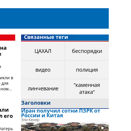
Связанные теги
 на
ЦАХАЛ
беспорядки
е
и
видео
полиция
икли в
 для
"каменная
чном
линчевание
атака"
Заголовки
али
Иран получил сотни ПЗРК от
России и Китая
л его
Эли Кенер
лагерь