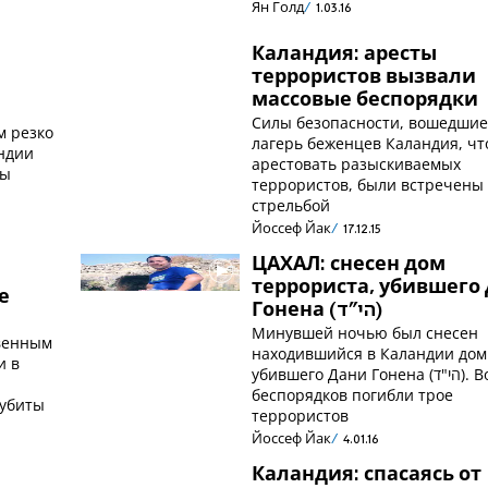
Ян Голд
1.03.16
Каландия: аресты
террористов вызвали
массовые беспорядки
Силы безопасности, вошедшие
м резко
лагерь беженцев Каландия, ч
андии
арестовать разыскиваемых
лы
террористов, были встречены
стрельбой
Йоссеф Йак
17.12.15
ЦАХАЛ: снесен дом
террориста, убившего
е
Гонена (הי"ד)
Минувшей ночью был снесен
твенным
находившийся в Каландии дом
и в
убившего Дани Гонена (הי"ד). Во время
я
беспорядков погибли трое
 убиты
террористов
Йоссеф Йак
4.01.16
Каландия: спасаясь от