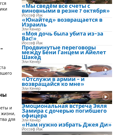
гся
«Мы сведём все счеты с
ики
виновными в резне 7 октября»
Йоссеф Йак
«Юнайтед» возвращается в
Израиль
Эли Кенер
«Моя дочь была убита из-за
Вас!»
Йоссеф Йак
Продвинутые переговоры
-
между Бени Ганцем и Айелет
Шакед
Эли Кенер
ста
вшего
«Отслужи в армии - и
возвращайся ко мне»
Эли Кенер
ены
Эмоциональная встреча Эяля
меты и
Замира с дочерью погибшего
 жизни,
офицера
тва для
Эли Кенер
«Нам нужно избрать Джея Ди»
Йоссеф Йак