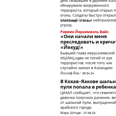
действовавшие в деревне Кал
обнаружили вооруженного
террориста, который открыл 
огонь. Солдаты быстро откры
ответный огонь и нейтрализо
Эли Кенер
11.05.26
угрозу.
Раввин Йерахмиэль Вайс:
«Они начали меня
преследовать и крича
«Йехуд!»
Бывший глава иерусалимской
ИШЛАЦ едва не погиб от рук
террористов, после того, как
случайно заехал в Каландию
Йоссеф Йак
28.04.24
В Кохав-Яакове шальн
пуля попала в ребенк
ЦАХАЛ сообщает, что семилет
девочка получила ранение, ве
от шальной пули, выпущенной
арабского города
Марк Штоде
27.08.22