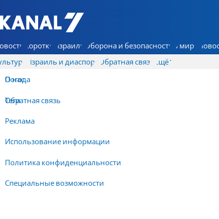
7 КАНАЛ - Аруц Шева
овости
Коротко
Израиль
Оборона и безопасность
В мире
Новос
ультура
Израиль и диаспора
Обратная связь
Ещё
О нас
Погода
Обратная связь
Теги
Реклама
Использование информации
Политика конфиденциальности
Специальные возможности