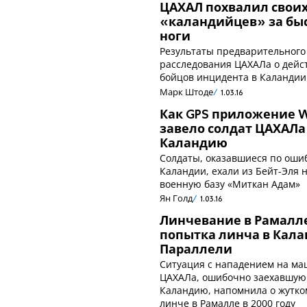
ЦАХАЛ похвалил свои
«каландийцев» за бы
ноги
Результаты предварительного
расследования ЦАХАЛа о дейс
бойцов инцидента в Каландии
Марк Штоде
1.03.16
Как GPS приложение 
завело солдат ЦАХАЛа
Каландию
Солдаты, оказавшиеся по оши
Каландии, ехали из Бейт-Эля 
военную базу «Миткан Адам»
Ян Голд
1.03.16
Линчевание в Рамалл
попытка линча в Кала
Параллели
Ситуация с нападением на м
ЦАХАЛа, ошибочно заехавшую
Каландию, напомнила о жутко
линче в Рамалле в 2000 году