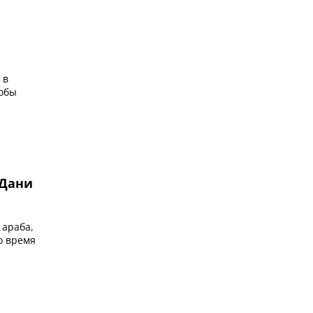
 в
тобы
 Дани
 араба,