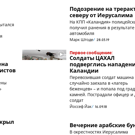
Подозрение на треракт
северу от Иерусалима
На КПП «Каландия» полицейск
ытался
получил ранения в результате наезда
автомобиля
ля
Марк Штоде
28.03.19
Первое сообщение:
Солдаты ЦАХАЛ
ена
подверглись нападен
ристов
Каландии
Перевозившая солдат машина
ены
случайно заехала в «лагерь
ь
беженцев» – и попала под гра
камней. Пострадали офицер и 
солдат
Йоссеф Йак
16.09.18
ткрыл
Вечерние арабские бу
В окрестностях Иерусалима