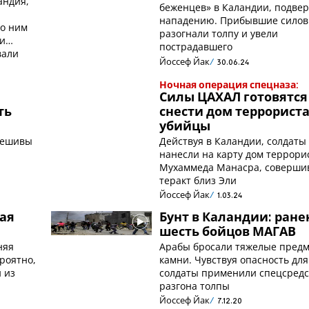
андия,
беженцев» в Каландии, подвер
нападению. Прибывшие силов
по ним
разогнали толпу и увели
ли
пострадавшего
вали
Йоссеф Йак
30.06.24
Ночная операция спецназа:
Силы ЦАХАЛ готовятся
ть
снести дом террориста
убийцы
 ешивы
Действуя в Каландии, солдаты
нанесли на карту дом террори
Мухаммеда Манасра, соверши
теракт близ Эли
Йоссеф Йак
1.03.24
ая
Бунт в Каландии: ран
а
шесть бойцов МАГАВ
няя
Арабы бросали тяжелые пред
роятно,
камни. Чувствуя опасность для
 из
солдаты применили спецсредс
разгона толпы
Йоссеф Йак
7.12.20