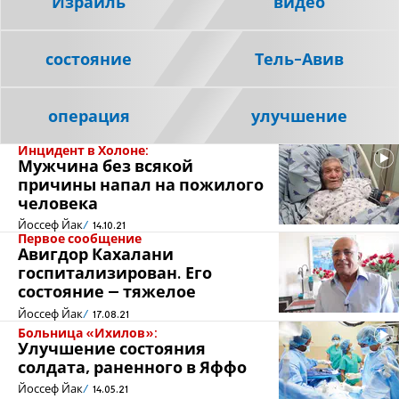
Израиль
видео
состояние
Тель-Авив
операция
улучшение
Инцидент в Холоне:
Мужчина без всякой
причины напал на пожилого
человека
Йоссеф Йак
14.10.21
Первое сообщение
Авигдор Кахалани
госпитализирован. Его
состояние – тяжелое
Йоссеф Йак
17.08.21
Больница «Ихилов»:
Улучшение состояния
солдата, раненного в Яффо
Йоссеф Йак
14.05.21