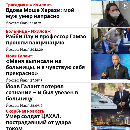
Трагедия в «Ихилов»
Вдова Моше Харази: мой
муж умер напрасно
Йоссеф Йак
17.01.21
Больница «Ихилов»:
Рабби Лау и профессор Гамзо
прошли вакцинацию
Йоссеф Йак
20.12.20
Йоав Галант:
«Меня выписали из
больницы, и я чувствую себя
прекрасно»
Йоссеф Йак
27.09.19
Йоав Галант потерял
сознание – и был увезен в
больницу
Йоссеф Йак
26.09.19
Скорбная новость
Умер солдат ЦАХАЛ,
пострадавший от удара
током