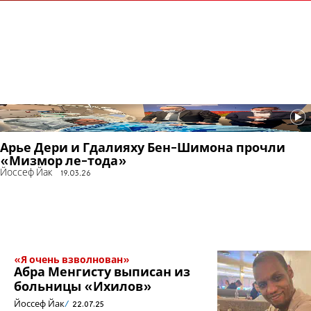
Арье Дери и Гдалияху Бен-Шимона прочли
«Мизмор ле-тода»
Йоссеф Йак
19.03.26
«Я очень взволнован»
Абра Менгисту выписан из
больницы «Ихилов»
Йоссеф Йак
22.07.25