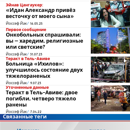
Эйнав Цангаукер:
«Идан Александр привёз
весточку от моего сына»
Йоссеф Йак
16.05.25
Первое сообщение
Онкобольных спрашивали:
вы – харедим, религиозные
или светские?
Йоссеф Йак
31.07.23
Теракт в Тель-Авиве
Больница «Ихилов»:
улучшилось состояние двух
тяжелораненых
Йоссеф Йак
9.07.23
Уточненные данные
Теракт в Тель-Авиве: двое
погибли, четверо тяжело
ранены
Йоссеф Йак
7.04.22
Связанные теги