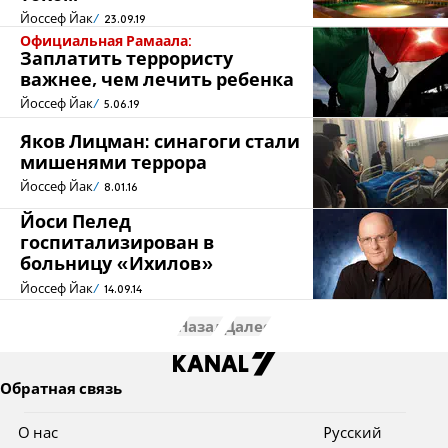
Йоссеф Йак
23.09.19
Официальная Рамаала:
Заплатить террористу
важнее, чем лечить ребенка
Йоссеф Йак
5.06.19
Яков Лицман: синагоги стали
мишенями террора
Йоссеф Йак
8.01.16
Йоси Пелед
госпитализирован в
больницу «Ихилов»
Йоссеф Йак
14.09.14
Назад
Далее
Обратная связь
О нас
Pусский