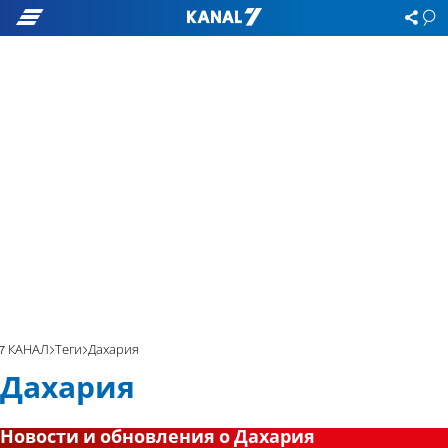
7 КАНАЛ
Теги
Дахария
Дахария
Новости и обновления о Дахария