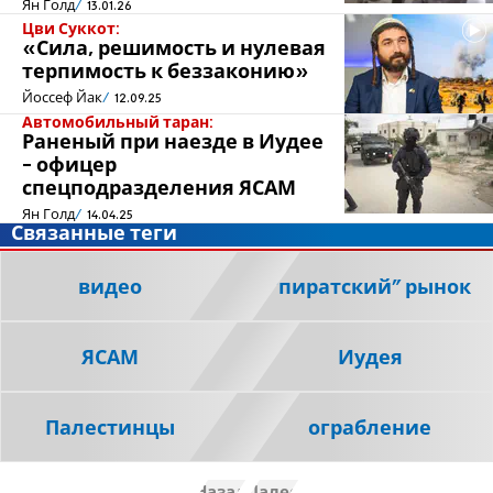
Ян Голд
13.01.26
Цви Суккот:
«Сила, решимость и нулевая
терпимость к беззаконию»
Йоссеф Йак
12.09.25
Автомобильный таран:
Раненый при наезде в Иудее
- офицер
спецподразделения ЯСАМ
Ян Голд
14.04.25
Связанные теги
видео
“пиратский” рынок
ЯСАМ
Иудея
Палестинцы
ограбление
Назад
Далее