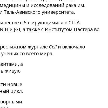
медицины и исследований рака им.
и Тель-Авивского университета.
ничестве с базирующимися в США
H и JGI, а также с Институтом Пастера во
 престижном журнале
Cell
и включало
ученых со всего мира.
зитами, а
ить живую
сти новые
ный цикл.
етворными