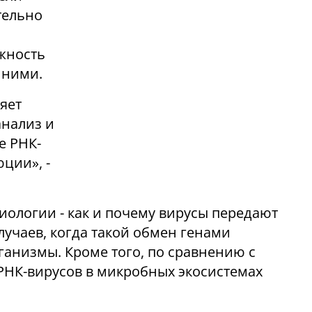
тельно
жность
 ними.
яет
нализ и
е РНК-
ции», -
ологии - как и почему вирусы передают
лучаев, когда такой обмен генами
ганизмы. Кроме того, по сравнению с
РНК-вирусов в микробных экосистемах