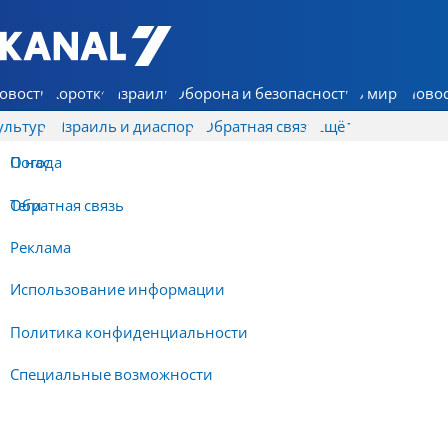
7 КАНАЛ - Аруц Шева
овости
Коротко
Израиль
Оборона и безопасность
В мире
Новос
ультура
Израиль и диаспора
Обратная связь
Ещё
О нас
Погода
Обратная связь
Теги
Реклама
Использование информации
Политика конфиденциальности
Специальные возможности