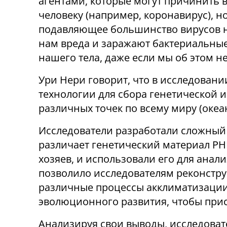
агентами, которые могут причинить 
человеку (например, коронавирус), н
подавляющее большинство вирусов н
нам вреда и заражают бактериальные 
нашего тела, даже если мы об этом н
Ури Нери говорит, что в исследован
технологии для сбора генетической 
различных точек по всему миру (океаны
Исследователи разработали сложный
различает генетический материал РН
хозяев, и использовали его для ана
позволило исследователям реконстру
различные процессы акклиматизации
эволюционного развития, чтобы прис
Анализируя свои выводы, исследоват