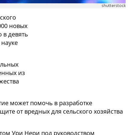
shutterstock
ского
000 новых
 в девять
 науке
альных
енных из
жества
тие может помочь в разработке
щите от вредных для сельского хозяйства
том Ури Нери под руководством